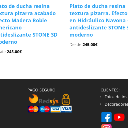
ato de ducha resina
Plato de ducha resina
xtura pizarra acabado
textura pizarra. Efecto
ecto Madera Roble
en Hidráulico Navona 
ericano –
antideslizante STONE 
tideslizante STONE 3D
moderno
oderno
Desde
245.00
€
sde
245.00
€
PAGO SEGURO:
CLIENTES:
Fotos de ins
Decoradores