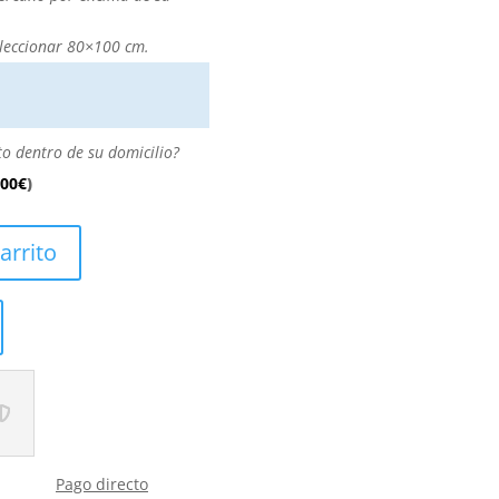
leccionar 80×100 cm.
to dentro de su domicilio?
.00
€
)
arrito
Pago directo