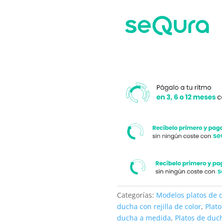
cercano
Ral
a
9005
su
cantidad
medida.
Categorías:
Modelos platos de 
ducha con rejilla de color
,
Plat
ducha a medida
,
Platos de duc