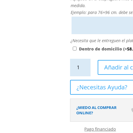
medida?
medida.
Puede
Ejemplo: para 76×96 cm. debe se
personalizarla
directamente
escribiendo
aquí
¿Necesita
¿Necesita que le entreguen el pla
o
que
Dentro de domicilio
(+
58
contactando
le
con
entreguen
Plato
Añadir al c
nosotros.
el
ducha
El
plato
resina
precio
dentro
Extragrande
¿Necesitas Ayuda?
será
de
XXL
el
su
con
reflejado
domicilio?
textura
¿MIEDO AL COMPRAR
en
pizarra
ONLINE?
el
y
desplegable
antideslizante
más
Pago financiado
NEGRO