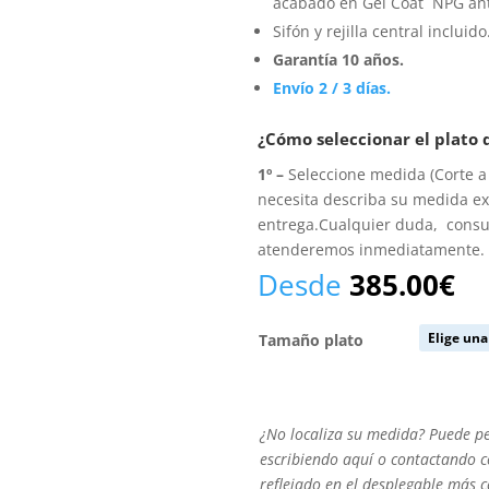
acabado en Gel Coat NPG ant
Sifón y rejilla central incluido
Garantía 10 años.
Envío 2 / 3 días.
¿Cómo seleccionar el plato
1º –
Seleccione medida (Corte a 
necesita describa su medida e
entrega.Cualquier duda, cons
atenderemos inmediatamente.
Desde
385.00
€
Tamaño plato
¿No
¿No localiza su medida? Puede p
localiza
escribiendo aquí o contactando co
su
reflejado en el desplegable más 