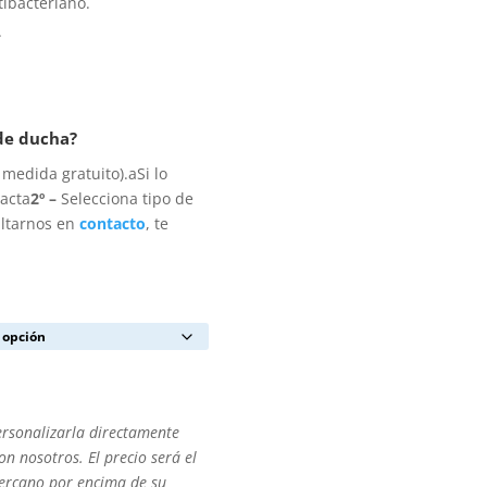
ibacteriano.
.
 de ducha?
medida gratuito).aSi lo
xacta
2º –
Selecciona tipo de
ultarnos en
contacto
, te
ersonalizarla directamente
n nosotros. El precio será el
cercano por encima de su