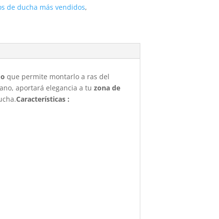
os de ducha más vendidos
,
do
que permite montarlo a ras del
iano, aportará elegancia a tu
zona de
ducha.
Características :