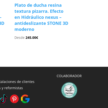
Plato de ducha resina
textura pizarra. Efecto
–
en Hidráulico nexus –
3D
antideslizante STONE 3D
moderno
Desde
245.00
€
COLABORADOR
talaciones de clientes
 y reformistas