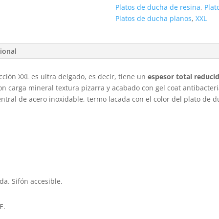
Platos de ducha de resina
,
Plat
Platos de ducha planos
,
XXL
ional
cción XXL es ultra delgado, es decir, tiene un
espesor total reduci
on carga mineral textura pizarra y acabado con gel coat antibacter
 central de acero inoxidable, termo lacada con el color del plato de 
da. Sifón accesible.
E.