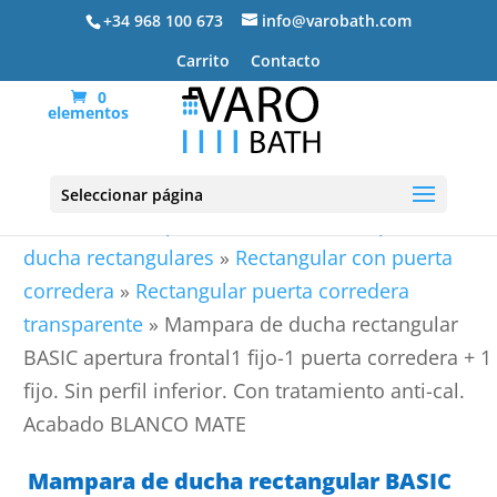
+34 968 100 673
info@varobath.com
Carrito
Contacto
0
elementos
Seleccionar página
Portada
»
Mamparas de ducha
»
Mamparas de
ducha rectangulares
»
Rectangular con puerta
corredera
»
Rectangular puerta corredera
transparente
»
Mampara de ducha rectangular
BASIC apertura frontal1 fijo-1 puerta corredera + 1
fijo. Sin perfil inferior. Con tratamiento anti-cal.
Acabado BLANCO MATE
Mampara de ducha rectangular BASIC