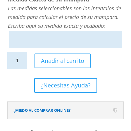
Las medidas seleccionables son los intervalos de
medida para calcular el precio de su mampara.
Escriba aquí su medida exacta y acabado:
Mampara
Añadir al carrito
de
ducha
rectangular
¿Necesitas Ayuda?
BASIC
apertura
frontal1
¿MIEDO AL COMPRAR ONLINE?
fijo-
1