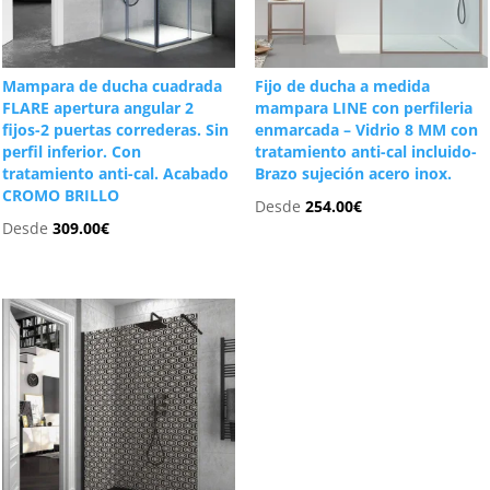
Mampara de ducha cuadrada
Fijo de ducha a medida
FLARE apertura angular 2
mampara LINE con perfileria
fijos-2 puertas correderas. Sin
enmarcada – Vidrio 8 MM con
perfil inferior. Con
tratamiento anti-cal incluido-
tratamiento anti-cal. Acabado
Brazo sujeción acero inox.
CROMO BRILLO
Desde
254.00
€
Desde
309.00
€