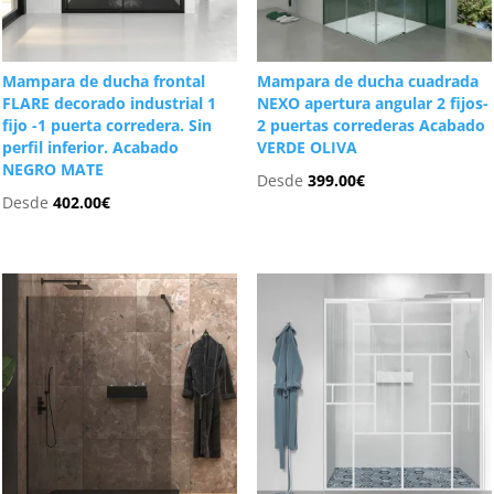
Mampara de ducha frontal
Mampara de ducha cuadrada
FLARE decorado industrial 1
NEXO apertura angular 2 fijos-
fijo -1 puerta corredera. Sin
2 puertas correderas Acabado
perfil inferior. Acabado
VERDE OLIVA
NEGRO MATE
Desde
399.00
€
Desde
402.00
€