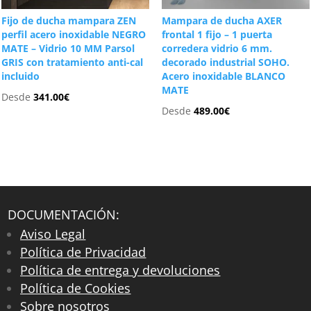
Fijo de ducha mampara ZEN
Mampara de ducha AXER
perfil acero inoxidable NEGRO
frontal 1 fijo – 1 puerta
MATE – Vidrio 10 MM Parsol
corredera vidrio 6 mm.
GRIS con tratamiento anti-cal
decorado industrial SOHO.
incluido
Acero inoxidable BLANCO
MATE
Desde
341.00
€
Desde
489.00
€
DOCUMENTACIÓN:
Aviso Legal
Política de Privacidad
Política de entrega y devoluciones
Política de Cookies
Sobre nosotros