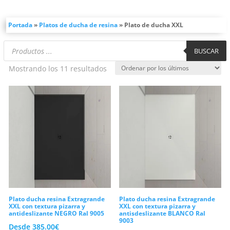
xxl
. Por este motivo, esta gama de
soluciones de gran formato se ha
Portada
»
Platos de ducha de resina
»
Plato de ducha XXL
consolidado como la opción preferida
Búsqueda
BUSCAR
para proyectos residenciales de lujo o
de
productos
para sustituciones complejas de antiguas
Ordenado
Mostrando los 11 resultados
bañeras de esquina a esquina. En
por
VAROBATH somos fabricantes
los
especialistas de estos grandes formatos,
últimos
lo que nos permite cortar y adaptar cada
pieza a las necesidades exactas de tu
aseo de forma milimétrica. Por lo tanto, al
decidirte por un
plato de ducha xxl
,
estarás equipando tu hogar con un
Plato ducha resina Extragrande
Plato ducha resina Extragrande
elemento arquitectónico imponente y
XXL con textura pizarra y
XXL con textura pizarra y
antideslizante NEGRO Ral 9005
antisdeslizante BLANCO Ral
directo de fábrica que transformará
9003
Desde
385.00
€