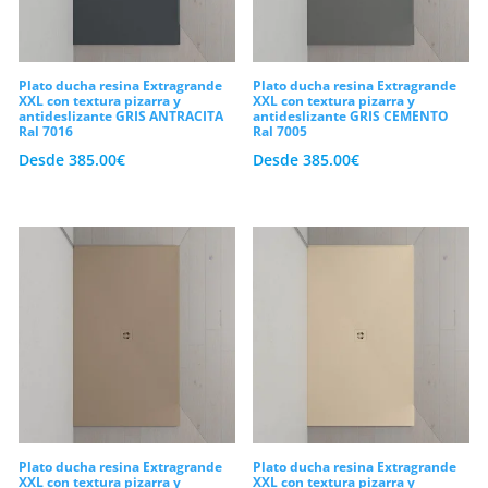
consecuencia de su estudiado desarrollo
de ingeniería y el moldeado de sus
pendientes internas, el
plato de ducha
Plato ducha resina Extragrande
Plato ducha resina Extragrande
xxl
evacua todo el caudal de agua de las
XXL con textura pizarra y
XXL con textura pizarra y
antideslizante GRIS ANTRACITA
antideslizante GRIS CEMENTO
griferías de gran flujo de manera rápida y
Ral 7016
Ral 7005
Desde
385.00
€
Desde
385.00
€
ultra eficiente hacia el desagüe,
impidiendo retenciones incómodas. Así
pues, lograrás configurar un ambiente
elegante, despejado y concebido de
forma específica para ofrecer una
sensación de spa privado y bienestar
absoluto en tu rutina familiar.
Compuestos minerales macizos,
protección Gel Coat y 10 años de
Plato ducha resina Extragrande
Plato ducha resina Extragrande
garantía
XXL con textura pizarra y
XXL con textura pizarra y