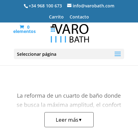
+34 968 100 673
info@varobath.com
Carrito
Contacto
0
elementos
Plato de ducha XXL
Seleccionar página
La reforma de un cuarto de baño donde
se busca la máxima amplitud, el confort
absoluto y una zona de aguas sin
Leer más
▼
restricciones de espacio encuentra su
solución perfecta en el
plato de ducha