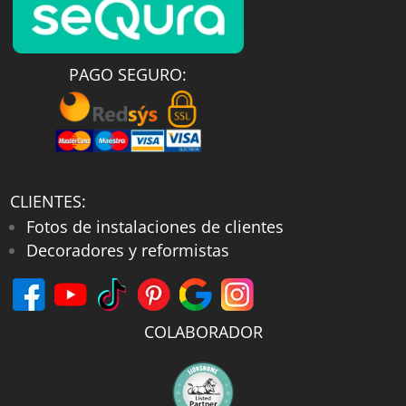
los restos de cal, jabón o humedad
queden incrustados en los relieves,
agilizando las tareas de limpieza rutinaria
PAGO SEGURO:
con un mantenimiento cómodo y rápido.
Además, como sello definitivo de nuestra
producción directa de fábrica,
respaldamos la durabilidad de toda la
CLIENTES:
colección de
plato de ducha xxl
con una
Fotos de instalaciones de clientes
cobertura excepcional de 10 años de
Decoradores y reformistas
garantía. En conclusión, te invitamos a
explorar las distintas texturas, longitudes
y anchos especiales que tenemos a la
COLABORADOR
venta para renovar tu aseo hoy mismo y
al mejor precio del mercado. ¡Disfruta del
espacio que te mereces con un diseño