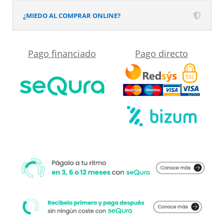
el
textura
¿MIEDO AL COMPRAR ONLINE?
desplegable
pizarra
más
y
Pago financiado
Pago directo
cercano
antideslizante
a
GRIS
su
Ral
medida.
7040
cantidad