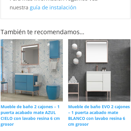
nuestra
guía de instalación
También te recomendamos…
Mueble de baño 2 cajones – 1
Mueble de baño EVO 2 cajones
puerta acabado mate AZUL
– 1 puerta acabado mate
CIELO con lavabo resina 6 cm
BLANCO con lavabo resina 6
grosor
cm grosor