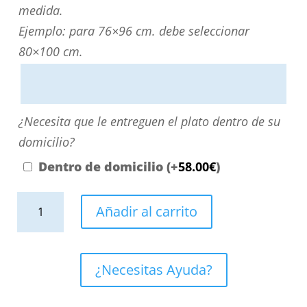
Puede
medida.
personalizarla
Ejemplo: para 76×96 cm. debe seleccionar
directamente
80×100 cm.
escribiendo
aquí
o
¿Necesita
¿Necesita que le entreguen el plato dentro de su
contactando
que
domicilio?
con
le
Dentro de domicilio
(+
58.00
€
)
nosotros.
entreguen
El
Plato
el
Añadir al carrito
precio
ducha
plato
será
resina
dentro
el
Extragrande
de
¿Necesitas Ayuda?
reflejado
XXL
su
en
con
domicilio?