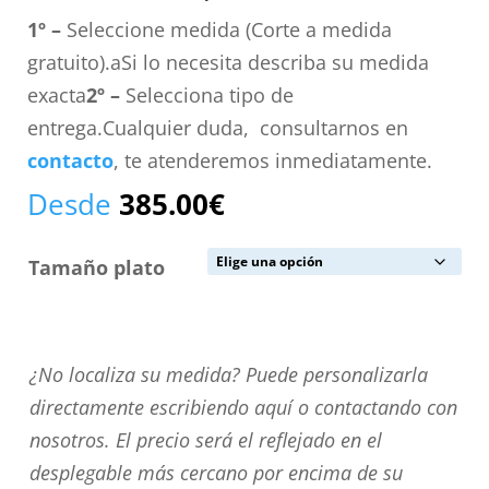
1º –
Seleccione medida (Corte a medida
gratuito).aSi lo necesita describa su medida
exacta
2º –
Selecciona tipo de
entrega.Cualquier duda, consultarnos en
contacto
, te atenderemos inmediatamente.
Desde
385.00
€
Tamaño plato
¿No
¿No localiza su medida? Puede personalizarla
localiza
directamente escribiendo aquí o contactando con
su
nosotros. El precio será el reflejado en el
medida?
desplegable más cercano por encima de su