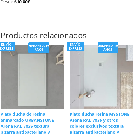
Desde
610.00
€
Productos relacionados
ENVÍO
ENVÍO
GARANTÍA 10
GARANTÍA 10
EXPRESS
EXPRESS
AÑOS
AÑOS
Plato ducha de resina
Plato ducha resina MYSTONE
enmarcado URBANSTONE
Arena RAL 7035 y otros
Arena RAL 7035 textura
colores exclusivos textura
pizarra antibacteriano y
pizarra antibacteriano y