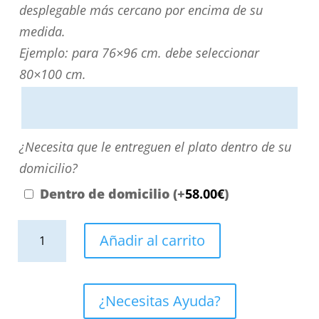
medida?
desplegable más cercano por encima de su
Puede
medida.
personalizarla
Ejemplo: para 76×96 cm. debe seleccionar
directamente
80×100 cm.
escribiendo
aquí
o
¿Necesita
¿Necesita que le entreguen el plato dentro de su
contactando
que
domicilio?
con
le
Dentro de domicilio
(+
58.00
€
)
nosotros.
entreguen
El
Plato
el
Añadir al carrito
precio
ducha
plato
será
de
dentro
el
resina
de
¿Necesitas Ayuda?
reflejado
enmarcado
su