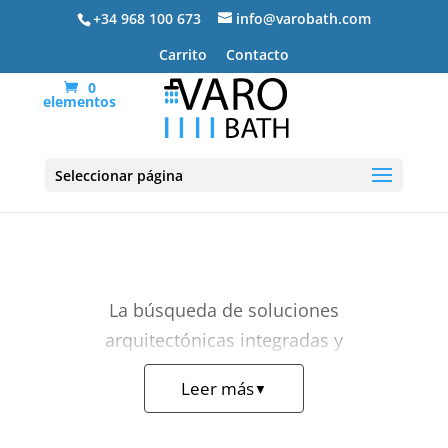
+34 968 100 673
info@varobath.com
Carrito
Contacto
0
elementos
URBANSTONE
Seleccionar página
La búsqueda de soluciones
arquitectónicas integradas y
vanguardistas para el cuarto de baño
Leer más
▼
encuentra su máxima expresión en el
plato de ducha urbanstone
. Por este