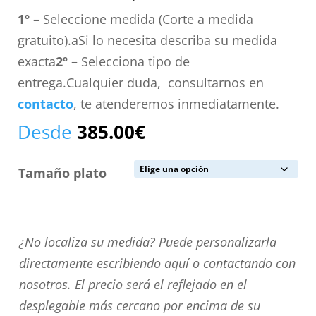
1º –
Seleccione medida (Corte a medida
gratuito).aSi lo necesita describa su medida
exacta
2º –
Selecciona tipo de
entrega.Cualquier duda, consultarnos en
contacto
, te atenderemos inmediatamente.
Desde
385.00
€
Tamaño plato
¿No
¿No localiza su medida? Puede personalizarla
localiza
directamente escribiendo aquí o contactando con
su
nosotros. El precio será el reflejado en el
medida?
desplegable más cercano por encima de su