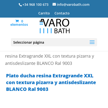
+34 968 100 673
info@varobath.com
Carrito
Contacto
0
elementos
Seleccionar página
Portada
»
Platos de ducha de resina
»
Plato ducha
resina Extragrande XXL con textura pizarra y
antisdeslizante BLANCO Ral 9003
Plato ducha resina Extragrande XXL
con textura pizarra y antisdeslizante
BLANCO Ral 9003