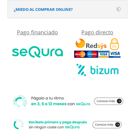
el
textura
¿MIEDO AL COMPRAR ONLINE?
desplegable
pizarra
más
y
Pago financiado
Pago directo
cercano
antisdeslizante
a
BLANCO
su
Ral
medida.
9003
cantidad