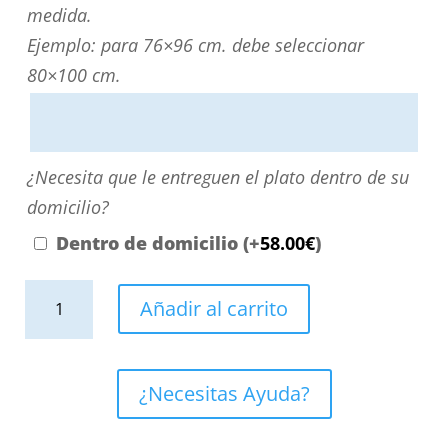
Puede
medida.
personalizarla
Ejemplo: para 76×96 cm. debe seleccionar
directamente
80×100 cm.
escribiendo
aquí
o
¿Necesita
¿Necesita que le entreguen el plato dentro de su
contactando
que
domicilio?
con
le
Dentro de domicilio
(+
58.00
€
)
nosotros.
entreguen
El
Plato
el
Añadir al carrito
precio
ducha
plato
será
resina
dentro
el
Extragrande
de
¿Necesitas Ayuda?
reflejado
XXL
su
en
con
domicilio?