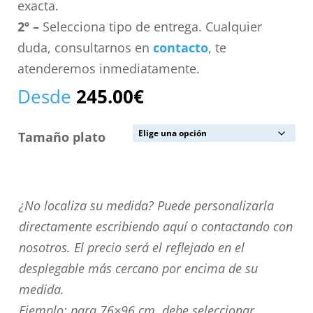
exacta.
2º –
Selecciona tipo de entrega. Cualquier
duda, consultarnos en
contacto
, te
atenderemos inmediatamente.
Desde
245.00
€
Tamaño plato
¿No
¿No localiza su medida? Puede personalizarla
localiza
directamente escribiendo aquí o contactando con
su
nosotros. El precio será el reflejado en el
medida?
desplegable más cercano por encima de su
Puede
medida.
personalizarla
Ejemplo: para 76×96 cm. debe seleccionar