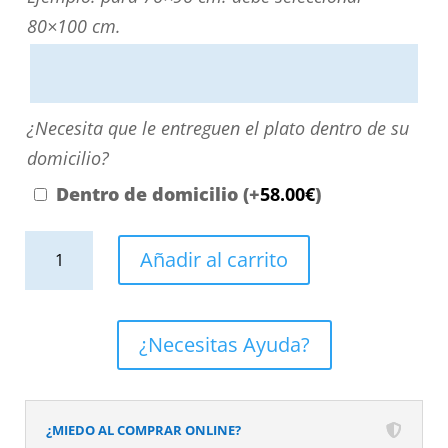
directamente
80×100 cm.
escribiendo
aquí
o
¿Necesita
¿Necesita que le entreguen el plato dentro de su
contactando
que
domicilio?
con
le
Dentro de domicilio
(+
58.00
€
)
nosotros.
entreguen
El
Plato
el
Añadir al carrito
precio
de
plato
será
ducha
dentro
el
resina
de
¿Necesitas Ayuda?
reflejado
textura
su
en
pizarra.
domicilio?
el
Efecto
¿MIEDO AL COMPRAR ONLINE?
desplegable