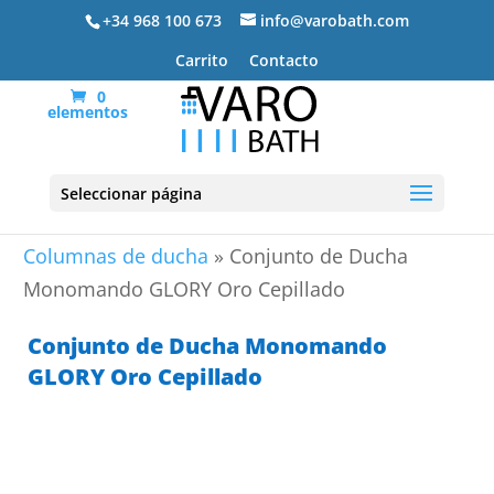
+34 968 100 673
info@varobath.com
Carrito
Contacto
0
elementos
Seleccionar página
Portada
»
Grifos de baño
»
Grifos de Ducha
»
Columnas de ducha
»
Conjunto de Ducha
Monomando GLORY Oro Cepillado
Conjunto de Ducha Monomando
GLORY Oro Cepillado