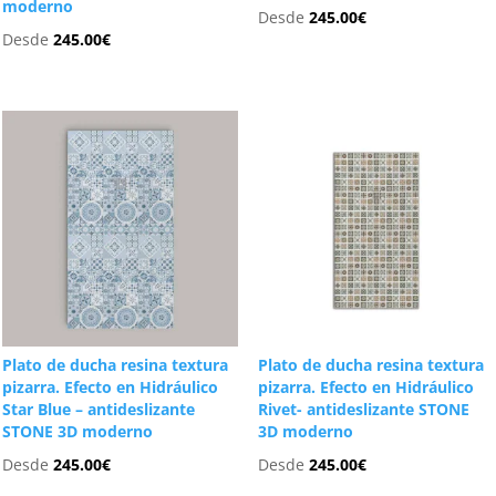
moderno
Desde
245.00
€
Desde
245.00
€
Plato de ducha resina textura
Plato de ducha resina textura
pizarra. Efecto en Hidráulico
pizarra. Efecto en Hidráulico
Star Blue – antideslizante
Rivet- antideslizante STONE
STONE 3D moderno
3D moderno
Desde
245.00
€
Desde
245.00
€