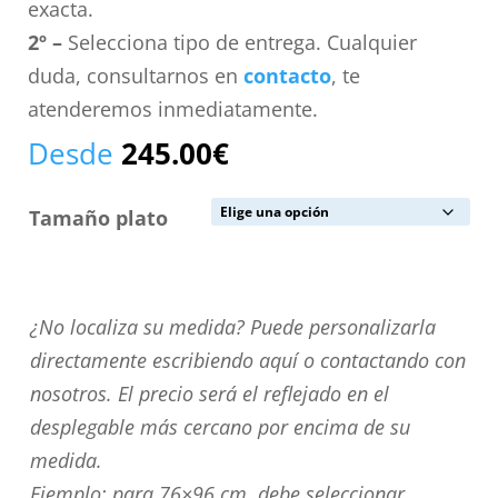
exacta.
2º –
Selecciona tipo de entrega. Cualquier
duda, consultarnos en
contacto
, te
atenderemos inmediatamente.
Desde
245.00
€
Tamaño plato
¿No
¿No localiza su medida? Puede personalizarla
localiza
directamente escribiendo aquí o contactando con
su
nosotros. El precio será el reflejado en el
medida?
desplegable más cercano por encima de su
Puede
medida.
personalizarla
Ejemplo: para 76×96 cm. debe seleccionar