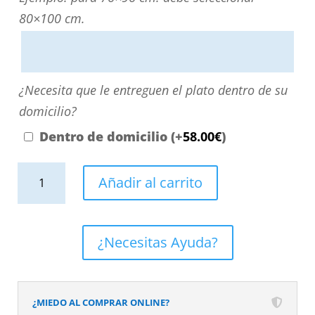
directamente
80×100 cm.
escribiendo
aquí
o
¿Necesita
¿Necesita que le entreguen el plato dentro de su
contactando
que
domicilio?
con
le
Dentro de domicilio
(+
58.00
€
)
nosotros.
entreguen
El
Plato
el
Añadir al carrito
precio
de
plato
será
ducha
dentro
el
resina
de
¿Necesitas Ayuda?
reflejado
textura
su
en
pizarra.
domicilio?
el
Efecto
¿MIEDO AL COMPRAR ONLINE?
desplegable