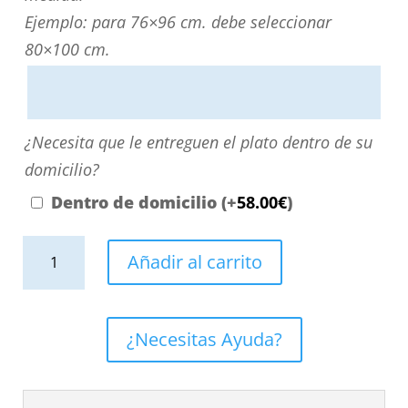
personalizarla
Ejemplo: para 76×96 cm. debe seleccionar
directamente
80×100 cm.
escribiendo
aquí
o
¿Necesita
¿Necesita que le entreguen el plato dentro de su
contactando
que
domicilio?
con
le
Dentro de domicilio
(+
58.00
€
)
nosotros.
entreguen
El
Plato
el
Añadir al carrito
precio
de
plato
será
ducha
dentro
el
resina
de
¿Necesitas Ayuda?
reflejado
textura
su
en
pizarra.
domicilio?
el