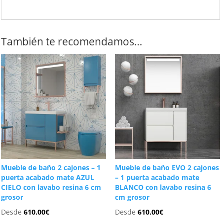
También te recomendamos…
Mueble de baño 2 cajones – 1
Mueble de baño EVO 2 cajones
puerta acabado mate AZUL
– 1 puerta acabado mate
CIELO con lavabo resina 6 cm
BLANCO con lavabo resina 6
grosor
cm grosor
Desde
610.00
€
Desde
610.00
€