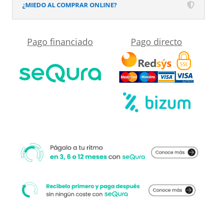
Efecto
¿MIEDO AL COMPRAR ONLINE?
desplegable
en
más
Mármol
Pago financiado
Pago directo
cercano
Forest
a
cobre
su
y
medida.
otros
acabados
-
antideslizante
STONE
3D
moderno
cantidad