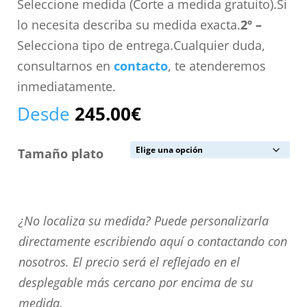
Seleccione medida (Corte a medida gratuito).Si
lo necesita describa su medida exacta.
2º –
Selecciona tipo de entrega.Cualquier duda,
consultarnos en
contacto
, te atenderemos
inmediatamente.
Desde
245.00
€
Tamaño plato
¿No
¿No localiza su medida? Puede personalizarla
localiza
directamente escribiendo aquí o contactando con
su
nosotros. El precio será el reflejado en el
medida?
desplegable más cercano por encima de su
Puede
medida.