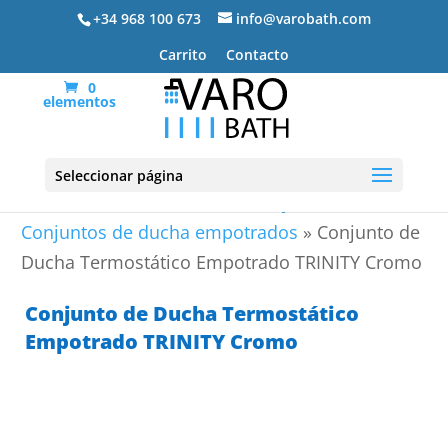
+34 968 100 673
info@varobath.com
Carrito
Contacto
0
elementos
Seleccionar página
Portada
»
Grifos de baño
»
Conjuntos de ducha
»
Conjuntos de ducha empotrados
»
Conjunto de
Ducha Termostático Empotrado TRINITY Cromo
Conjunto de Ducha Termostático
Empotrado TRINITY Cromo