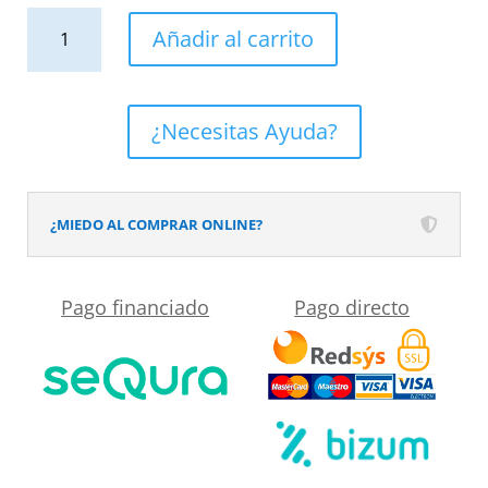
Conjunto
Añadir al carrito
de
Ducha
Termostático
¿Necesitas Ayuda?
Empotrado
TRINITY
Cromo
¿MIEDO AL COMPRAR ONLINE?
cantidad
Pago financiado
Pago directo