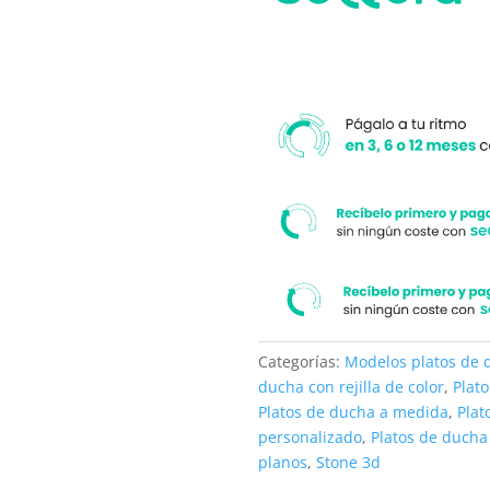
medida.
moderno
cantidad
Categorías:
Modelos platos de 
ducha con rejilla de color
,
Plat
Platos de ducha a medida
,
Plat
personalizado
,
Platos de ducha
planos
,
Stone 3d