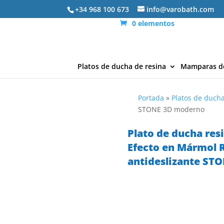
+34 968 100 673
info@varobath.com
0 elementos
Platos de ducha de resina
Mamparas d
Portada
»
Platos de ducha
STONE 3D moderno
Plato de ducha resi
Efecto en Mármol 
antideslizante ST