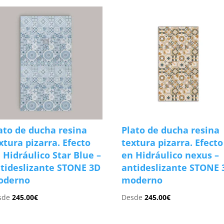
ato de ducha resina
Plato de ducha resina
xtura pizarra. Efecto
textura pizarra. Efecto
 Hidráulico Star Blue –
en Hidráulico nexus –
tideslizante STONE 3D
antideslizante STONE 
oderno
moderno
sde
245.00
€
Desde
245.00
€