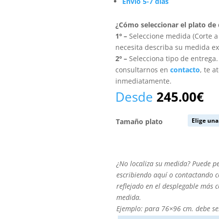
Envío 5-7 días
¿Cómo seleccionar el plato de
1º –
Seleccione medida (Corte a 
necesita describa su medida ex
2º –
Selecciona tipo de entrega
consultarnos en
contacto
, te 
inmediatamente.
Desde
245.00
€
Tamaño plato
¿No
¿No localiza su medida? Puede p
localiza
escribiendo aquí o contactando co
su
reflejado en el desplegable más 
medida?
medida.
Puede
Ejemplo: para 76×96 cm. debe se