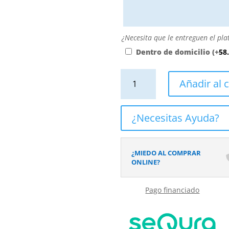
personalizarla
directamente
escribiendo
aquí
¿Necesita
¿Necesita que le entreguen el pla
o
que
Dentro de domicilio
(+
58
contactando
le
con
entreguen
Plato
Añadir al c
nosotros.
el
de
El
plato
ducha
precio
dentro
resina
¿Necesitas Ayuda?
será
de
textura
el
su
pizarra.
reflejado
domicilio?
Efecto
¿MIEDO AL COMPRAR
en
en
ONLINE?
el
Mármol
desplegable
REALE
más
Pago financiado
-
cercano
antideslizante
a
STONE
su
3D