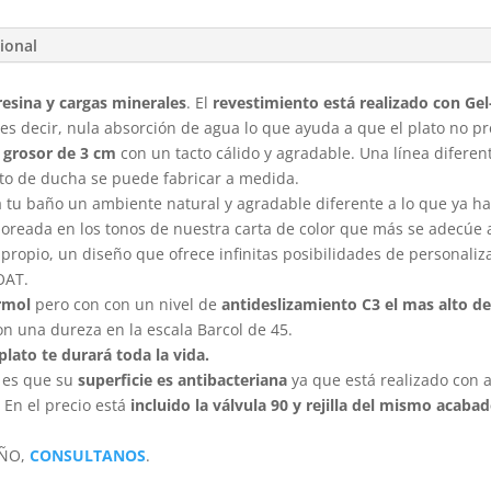
ional
resina y cargas minerales
. El
revestimiento está realizado con Ge
 es decir, nula absorción de agua lo que ayuda a que el plato no 
grosor de 3 cm
con un tacto cálido y agradable. Una línea diferen
ato de ducha se puede fabricar a medida.
a tu baño un ambiente natural y agradable diferente a lo que ya hab
oreada en los tonos de nuestra carta de color que más se adecúe al
 propio, un diseño que ofrece infinitas posibilidades de personali
OAT.
rmol
pero con con un nivel de
antideslizamiento C3 el mas alto d
on una dureza en la escala Barcol de 45.
plato te durará toda la vida.
o es que su
superficie es antibacteriana
ya que está realizado con
 En el precio está
incluido la válvula 90 y rejilla del mismo acaba
EÑO,
CONSULTANOS
.