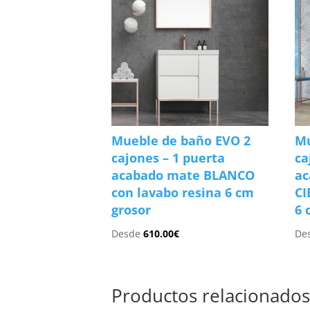
Mueble de baño EVO 2
Mu
cajones – 1 puerta
ca
acabado mate BLANCO
ac
con lavabo resina 6 cm
CI
grosor
6 
Desde
610.00
€
De
Productos relacionado