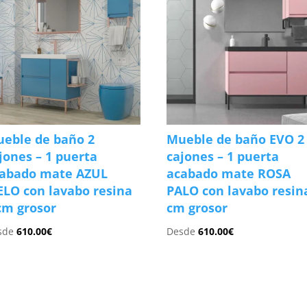
eble de baño 2
Mueble de baño EVO 2
jones – 1 puerta
cajones – 1 puerta
abado mate AZUL
acabado mate ROSA
ELO con lavabo resina
PALO con lavabo resin
cm grosor
cm grosor
sde
610.00
€
Desde
610.00
€
s