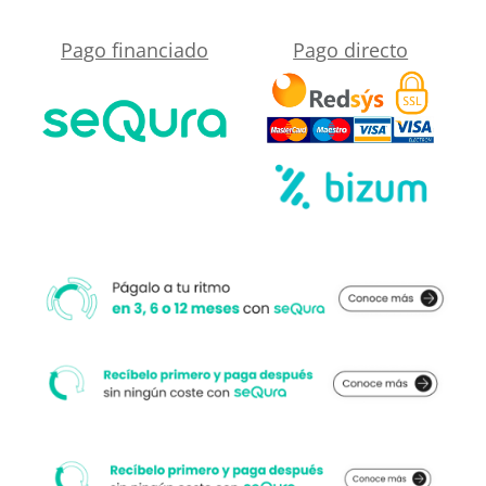
Terrazo
Pago financiado
Pago directo
ZARZI
-
antideslizante
STONE
3D
moderno
cantidad