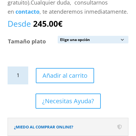
gratuito).Cualquier duda, consultarnos
en
contacto
, te atenderemos inmediatamente.
Desde
245.00
€
Tamaño plato
Plato
Añadir al carrito
de
ducha
resina
¿Necesitas Ayuda?
textura
pizarra
acabado
¿MIEDO AL COMPRAR ONLINE?
efecto