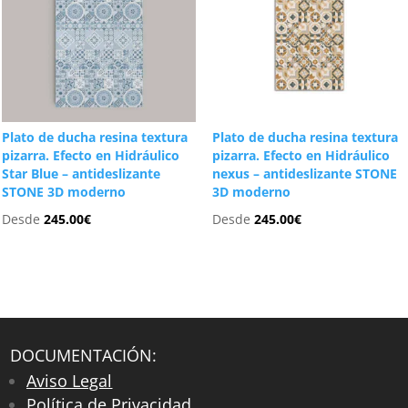
Plato de ducha resina textura
Plato de ducha resina textura
pizarra. Efecto en Hidráulico
pizarra. Efecto en Hidráulico
Star Blue – antideslizante
nexus – antideslizante STONE
STONE 3D moderno
3D moderno
Desde
245.00
€
Desde
245.00
€
DOCUMENTACIÓN:
Aviso Legal
Política de Privacidad