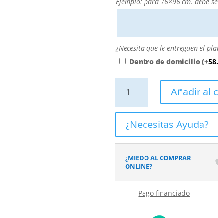
Puede
Ejemplo: para 76×96 cm. debe se
personalizarla
directamente
escribiendo
aquí
¿Necesita
¿Necesita que le entreguen el pla
o
que
Dentro de domicilio
(+
58
contactando
le
con
entreguen
Plato
Añadir al c
nosotros.
el
de
El
plato
ducha
precio
dentro
efecto
¿Necesitas Ayuda?
será
de
Terrazo
el
su
VOLTRAZZO
reflejado
domicilio?
-
¿MIEDO AL COMPRAR
en
antideslizante
ONLINE?
el
STONE
desplegable
3D
más
Pago financiado
moderno
cercano
cantidad
a