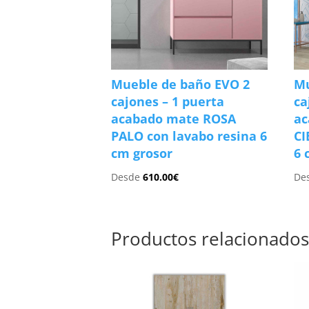
Mueble de baño EVO 2
Mu
cajones – 1 puerta
ca
acabado mate ROSA
ac
PALO con lavabo resina 6
CI
cm grosor
6 
Desde
610.00
€
De
Productos relacionado