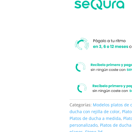
su
medida.
Categorías:
Modelos platos de 
ducha con rejilla de color
,
Plat
Platos de ducha a medida
,
Plat
personalizado
,
Platos de ducha
planos
,
Stone 3d