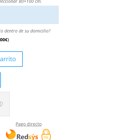
leccionar 80×100 cm.
to dentro de su domicilio?
.00
€
)
arrito
Pago directo