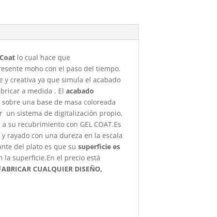
-Coat
lo cual hace que
presente moho con el paso del tiempo.
e y creativa ya que simula el acabado
abricar a medida . El
acabado
za sobre una base de masa coloreada
r un sistema de digitalización propio,
as a su recubrimiento con GEL COAT.Es
s y rayado con una dureza en la escala
ante del plato es que su
superficie es
a superficie.En el precio está
ABRICAR CUALQUIER DISEÑO,