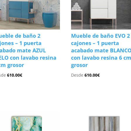
eble de baño 2
Mueble de baño EVO 2
jones – 1 puerta
cajones – 1 puerta
abado mate AZUL
acabado mate BLANC
ELO con lavabo resina
con lavabo resina 6 c
cm grosor
grosor
sde
610.00
€
Desde
610.00
€
s