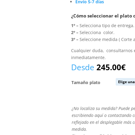
Envío 5-7 días
¿Cómo seleccionar el plato
1º –
Selecciona tipo de entrega.
2º –
Selecciona color.
3º –
Seleccione medida ( Corte a
Cualquier duda, consultarnos
inmediatamente.
Desde
245.00
€
Tamaño plato
¿No
¿No localiza su medida? Puede p
localiza
escribiendo aquí o contactando co
su
reflejado en el desplegable más 
medida?
medida.