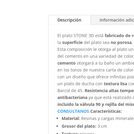
Descripción
Información adic
El plato STONE 3D está
fabricado de r
la
superficie
del plato sea
no porosa
,
Esta composición le otorga al plato un
del cemento en una variedad de colores
cemento
otorgará a tu baño un ambie
en los tonos de nuestra carta de color
con un diseño que ofrece infinitas po
un plato de ducha con
textura lisa
con
Barcol de 45.
Resistencia altas temper
antibacteriana
ya que está realizado
incluido la válvula 90 y rejilla del m
CONSULTANOS
.
Características
:
Material:
Resinas y cargas minerale
Grosor del plato:
3 cm
Textura:
pizarra