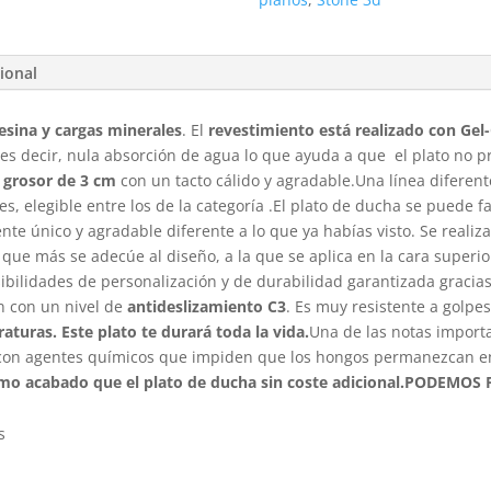
ional
esina y cargas minerales
. El
revestimiento está realizado con Gel
 es decir, nula absorción de agua lo que ayuda a que el plato no 
grosor de 3 cm
con un tacto cálido y agradable.Una línea diferent
, elegible entre los de la categoría .El plato de ducha se puede f
nte único y agradable diferente a lo que ya habías visto. Se reali
 que más se adecúe al diseño, a la que se aplica en la cara superio
sibilidades de personalización y de durabilidad garantizada graci
 con un nivel de
antideslizamiento C3
. Es muy resistente a golpe
aturas. Este plato te durará toda la vida.
Una de las notas import
 con agentes químicos que impiden que los hongos permanezcan en l
ismo acabado que el plato de ducha sin coste adicional.
PODEMOS F
s