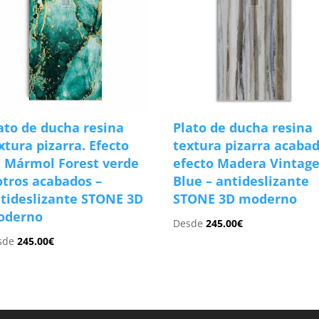
ato de ducha resina
Plato de ducha resina
xtura pizarra. Efecto
textura pizarra acaba
 Mármol Forest verde
efecto Madera Vintag
otros acabados –
Blue – antideslizante
tideslizante STONE 3D
STONE 3D moderno
oderno
Desde
245.00
€
sde
245.00
€