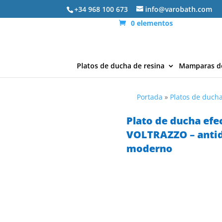
+34 968 100 673
info@varobath.com
0 elementos
Platos de ducha de resina
Mamparas d
Portada
»
Platos de ducha
Plato de ducha efe
VOLTRAZZO – antid
moderno