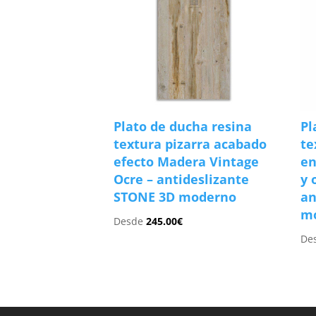
Plato de ducha resina
Pl
textura pizarra acabado
te
efecto Madera Vintage
en
Ocre – antideslizante
y 
STONE 3D moderno
an
m
Desde
245.00
€
De