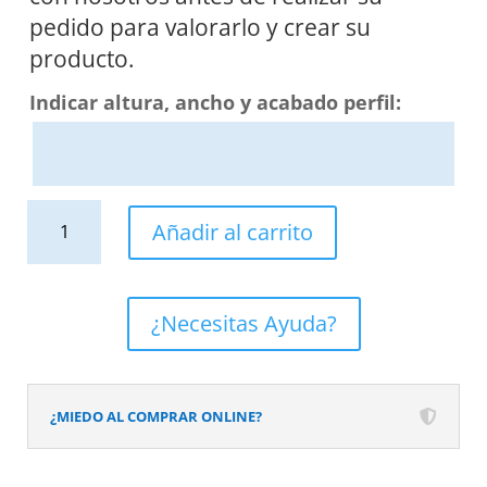
pedido para valorarlo y crear su
producto.
Indicar altura, ancho y acabado perfil:
Fijo
Añadir al carrito
de
ducha
mampara
¿Necesitas Ayuda?
ZEN
perfil
Cobre
¿MIEDO AL COMPRAR ONLINE?
-
Vidrio