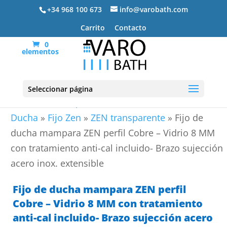
+34 968 100 673
info@varobath.com
Carrito
Contacto
0
elementos
Seleccionar página
Portada
»
Mamparas de ducha
»
Paneles de
Ducha
»
Fijo Zen
»
ZEN transparente
»
Fijo de
ducha mampara ZEN perfil Cobre – Vidrio 8 MM
con tratamiento anti-cal incluido- Brazo sujección
acero inox. extensible
Fijo de ducha mampara ZEN perfil
Cobre – Vidrio 8 MM con tratamiento
anti-cal incluido- Brazo sujección acero