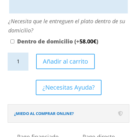
aquí
o
¿Necesita
¿Necesita que le entreguen el plato dentro de su
contactando
que
domicilio?
con
le
Dentro de domicilio
(+
58.00
€
)
nosotros.
entreguen
El
Plato
el
Añadir al carrito
precio
de
plato
será
ducha
dentro
el
efecto
de
¿Necesitas Ayuda?
reflejado
Terrazo
su
en
LEOPARD
domicilio?
el
-
¿MIEDO AL COMPRAR ONLINE?
desplegable
antideslizante
más
STONE
Pago financiado
Pago directo
cercano