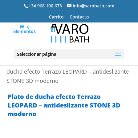
+34 968 100 673
info@varobath.com
Carrito
Contacto
0
elementos
Seleccionar página
Portada
»
Platos de ducha de resina
»
Plato de
ducha efecto Terrazo LEOPARD – antideslizante
STONE 3D moderno
Plato de ducha efecto Terrazo
LEOPARD – antideslizante STONE 3D
moderno