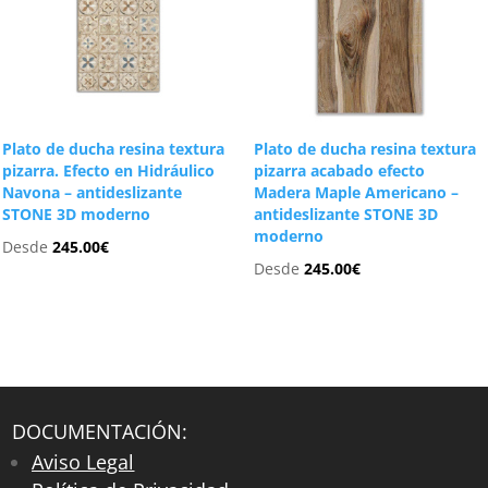
Plato de ducha resina textura
Plato de ducha resina textura
pizarra. Efecto en Hidráulico
pizarra acabado efecto
Navona – antideslizante
Madera Maple Americano –
STONE 3D moderno
antideslizante STONE 3D
moderno
Desde
245.00
€
Desde
245.00
€
DOCUMENTACIÓN:
Aviso Legal