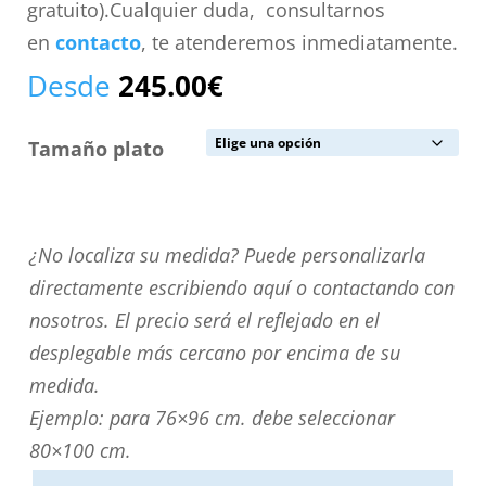
gratuito).Cualquier duda, consultarnos
en
contacto
, te atenderemos inmediatamente.
Desde
245.00
€
Tamaño plato
¿No
¿No localiza su medida? Puede personalizarla
localiza
directamente escribiendo aquí o contactando con
su
nosotros. El precio será el reflejado en el
medida?
desplegable más cercano por encima de su
Puede
medida.
personalizarla
Ejemplo: para 76×96 cm. debe seleccionar
directamente
80×100 cm.
escribiendo