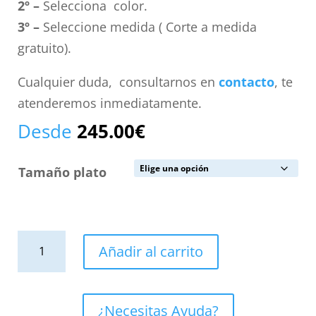
2º –
Selecciona color.
3º –
Seleccione medida ( Corte a medida
gratuito).
Cualquier duda, consultarnos en
contacto
, te
atenderemos inmediatamente.
Desde
245.00
€
Tamaño plato
Plato
Añadir al carrito
de
ducha
resina
¿Necesitas Ayuda?