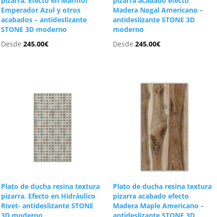
pizarra. Efecto en Mármol
pizarra acabado efecto
Emperador Azul y otros
Madera Nogal Americano –
acabados – antideslizante
antideslizante STONE 3D
STONE 3D moderno
moderno
Desde
245.00
€
Desde
245.00
€
Plato de ducha resina textura
Plato de ducha resina textura
pizarra. Efecto en Hidráulico
pizarra acabado efecto
Rivet- antideslizante STONE
Madera Maple Americano –
3D moderno
antideslizante STONE 3D