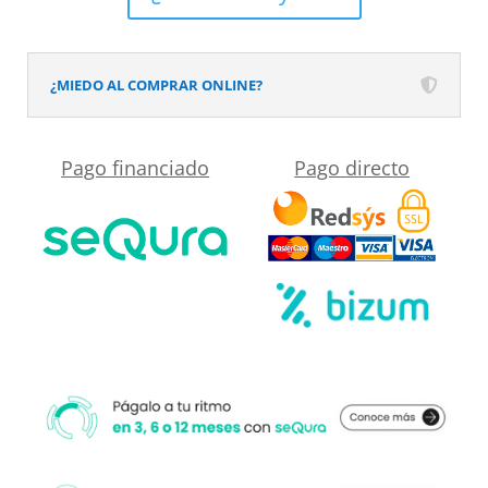
textura
pizarra
acabado
¿MIEDO AL COMPRAR ONLINE?
efecto
Madera
Pago financiado
Pago directo
SELVA
ZEN
-
antideslizante
STONE
3D
moderno
cantidad