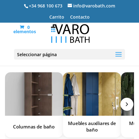
+34 968 100 673
info@varobath.com
Carrito
Contacto
0
elementos
Muebles de baño
Seleccionar página
Muebles auxiliares de
Mueb
Columnas de baño
baño