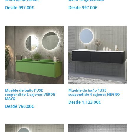
Desde
997.00
€
Desde
997.00
€
Mueble de baño FUSE
Mueble de baño FUSE
suspendido 2 cajones VERDE
suspendido 4 cajones NEGRO
MAYO
Desde
1,123.00
€
Desde
760.00
€