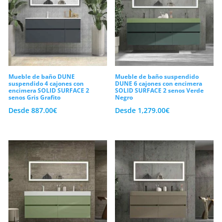
condensación representa nuestro mayor
compromiso en nuestra fábrica.
Por consiguiente, utilizamos tableros de
alta densidad y revestimientos hidrófugos
premium que garantizan una resistencia
Mueble de baño DUNE
Mueble de baño suspendido
suspendido 4 cajones con
DUNE 6 cajones con encimera
encimera SOLID SURFACE 2
SOLID SURFACE 2 senos Verde
extraordinaria ante el uso continuado.
senos Gris Grafito
Negro
Asimismo, cada módulo de nuestra línea
Desde
887.00
€
Desde
1,279.00
€
de
muebles de baño
está equipado con
guías metálicas ocultas de altísima
precisión y sistemas de cierre
amortiguado (soft-close) para evitar
golpes bruscos y ruidos molestos. En
conclusión, te invitamos a descubrir
nuestra selecta colección de
muebles de