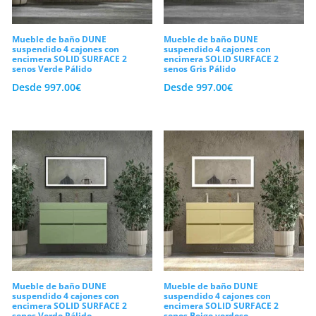
baño
. Configura tu diseño ideal hoy
mismo, maximiza tu almacenaje y
Mueble de baño DUNE
Mueble de baño DUNE
transforma tu hogar al mejor precio.
suspendido 4 cajones con
suspendido 4 cajones con
encimera SOLID SURFACE 2
encimera SOLID SURFACE 2
senos Verde Pálido
senos Gris Pálido
Desde
997.00
€
Desde
997.00
€
Mueble de baño DUNE
Mueble de baño DUNE
suspendido 4 cajones con
suspendido 4 cajones con
encimera SOLID SURFACE 2
encimera SOLID SURFACE 2
senos Verde Pálido
senos Beige verdoso