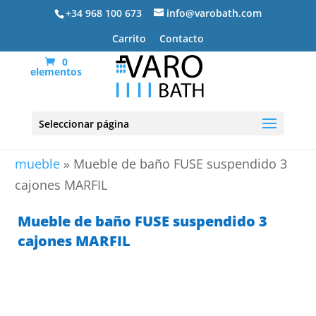
+34 968 100 673
info@varobath.com
Carrito
Contacto
0
elementos
Seleccionar página
Portada
»
Lavabos De Baño
»
lavabos de baño con
mueble
»
Mueble de baño FUSE suspendido 3
cajones MARFIL
Mueble de baño FUSE suspendido 3
cajones MARFIL