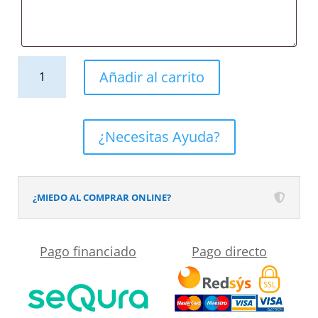
Mueble
Añadir al carrito
de
baño
FUSE
¿Necesitas Ayuda?
suspendido
3
cajones
¿MIEDO AL COMPRAR ONLINE?
MARFIL
cantidad
Pago financiado
Pago directo