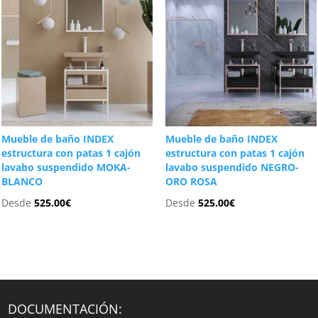
Mueble de baño INDEX
Mueble de baño INDEX
estructura con patas 1 cajón
estructura con patas 1 cajón
lavabo suspendido MOKA-
lavabo suspendido NEGRO-
BLANCO
ORO ROSA
Desde
525.00
€
Desde
525.00
€
DOCUMENTACIÓN: