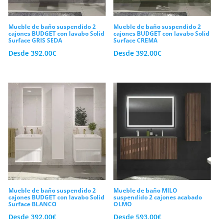
Mueble de baño suspendido 2
Mueble de baño suspendido 2
cajones BUDGET con lavabo Solid
cajones BUDGET con lavabo Solid
Surface GRIS SEDA
Surface CREMA
Desde
392.00
€
Desde
392.00
€
Mueble de baño suspendido 2
Mueble de baño MILO
cajones BUDGET con lavabo Solid
suspendido 2 cajones acabado
Surface BLANCO
OLMO
Desde
392.00
€
Desde
593.00
€