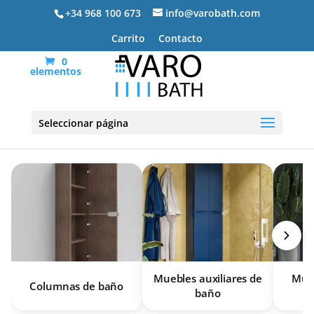
+34 968 100 673
info@varobath.com
Carrito
Contacto
0
elementos
Muebles de baño
Seleccionar página
Muebles auxiliares de
Mueb
Columnas de baño
baño