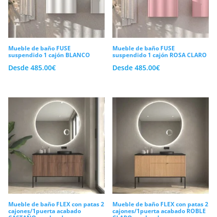
lideran las ventas gracias a su capacidad
para crear espacios diáfanos y facilitar la
limpieza del suelo. Además, al analizar los
Mueble de baño FUSE
Mueble de baño FUSE
suspendido 1 cajón BLANCO
suspendido 1 cajón ROSA CLARO
muebles de baño
más demandados por
Desde
485.00
€
Desde
485.00
€
los arquitectos, observamos el triunfo
indiscutible de las texturas orgánicas,
destacando los frentes de madera
alistonada que aportan calidez y gran
sofisticación. Por otro lado, los acabados
lacados en colores mate antihuellas,
como el verde salvia, el azul oscuro o el
clásico blanco puro, se han consolidado
como la opción preferida para ambientes
modernos.
Mueble de baño FLEX con patas 2
Mueble de baño FLEX con patas 2
cajones/1puerta acabado
cajones/1puerta acabado ROBLE