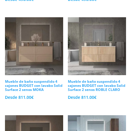
Mueble de baño suspendido 4
Mueble de baño suspendido 4
cajones BUDGET con lavabo Solid
cajones BUDGET con lavabo Solid
Surface 2 senos MOKA
Surface 2 senos ROBLE CLARO
Desde
811.00
€
Desde
811.00
€