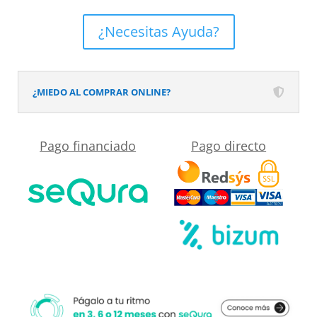
baño
IBERIA
¿Necesitas Ayuda?
suspendida
2
puertas
¿MIEDO AL COMPRAR ONLINE?
80
cm
Pago financiado
Pago directo
x
50
cm
x
21
cm
acabado
BLANCO