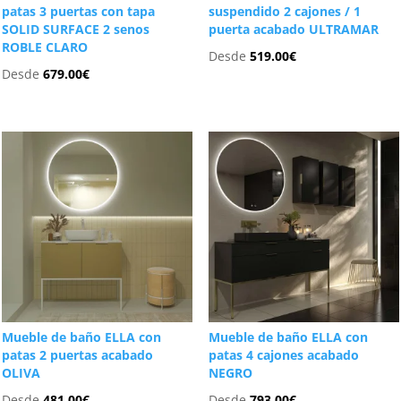
patas 3 puertas con tapa
suspendido 2 cajones / 1
SOLID SURFACE 2 senos
puerta acabado ULTRAMAR
ROBLE CLARO
Desde
519.00
€
Desde
679.00
€
Mueble de baño ELLA con
Mueble de baño ELLA con
patas 2 puertas acabado
patas 4 cajones acabado
OLIVA
NEGRO
Desde
481.00
€
Desde
793.00
€