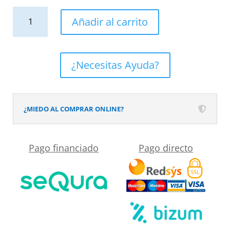
Mueble
Añadir al carrito
de
baño
suspendido
¿Necesitas Ayuda?
2
cajones
TOSCANA
¿MIEDO AL COMPRAR ONLINE?
con
lavabo
Pago financiado
Pago directo
porcelana
acabado
TURQUESA
cantidad