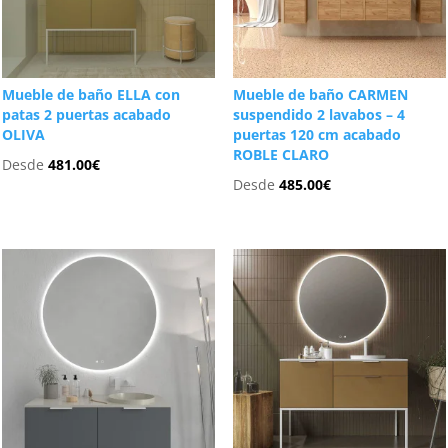
Mueble de baño ELLA con
Mueble de baño CARMEN
patas 2 puertas acabado
suspendido 2 lavabos – 4
OLIVA
puertas 120 cm acabado
ROBLE CLARO
Desde
481.00
€
Desde
485.00
€