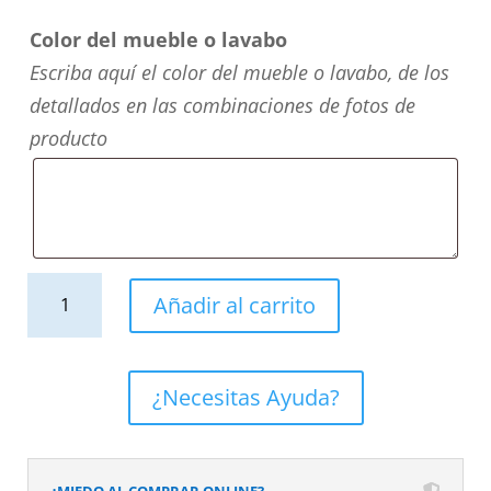
Color del mueble o lavabo
Escriba aquí el color del mueble o lavabo, de los
detallados en las combinaciones de fotos de
producto
Mueble
Añadir al carrito
de
baño
suspendido
¿Necesitas Ayuda?
NEXO
2
cajones