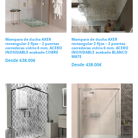
configurar con el sistema de acceso que
mejor responda a la distribución de tus
sanitarios. Por otro lado, dispones de
combinaciones con paneles fijos, hojas
Mampara de ducha AXER
Mampara de ducha AXER
rectangular 2 fijos – 2 puertas
rectangular 2 fijos – 2 puertas
correderas o puertas abatibles según tus
correderas vidrio 6 mm. ACERO
correderas vidrio 6 mm. ACERO
INOXIDABLE acabado COBRE
INOXIDABLE acabado BLANCO
preferencias particulares.
MATE
Desde
638.00
€
Desde
438.00
€
Sin embargo, esta flexibilidad de
personalización no resta ni un ápice de
hermeticidad al conjunto frente a las
salpicaduras de agua continuas. Como
consecuencia de un riguroso proceso de
fabricación, la perfilería perimetral
compensará perfectamente los posibles
desniveles de tus paredes. Así pues,