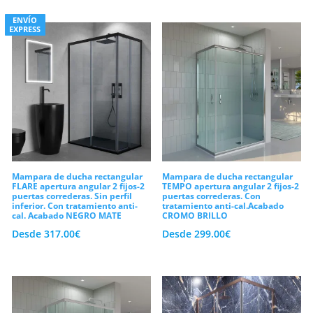
resbalará deprisa sin dejar esas molestas
ENVÍO
marcas blancas que restan brillo al
EXPRESS
conjunto. En conclusión, te invitamos a
explorar nuestra gama de
mamparas de
ducha rectangulares
. Configura tu
diseño a medida hoy mismo y estrena
baño al mejor precio.
Mampara de ducha rectangular
Mampara de ducha rectangular
FLARE apertura angular 2 fijos-2
TEMPO apertura angular 2 fijos-2
puertas correderas. Sin perfil
puertas correderas. Con
inferior. Con tratamiento anti-
tratamiento anti-cal.Acabado
cal. Acabado NEGRO MATE
CROMO BRILLO
Desde
317.00
€
Desde
299.00
€