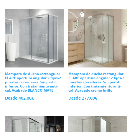
Mampara de ducha rectangular
Mampara de ducha rectangular
FLARE apertura angular 2 fijos-2
FLARE apertura angular 2 fijos-2
puertas correderas. Sin perfil
puertas correderas. Sin perfil
inferior. Con tratamiento anti-
inferior. Con tratamiento anti-
cal. Acabado BLANCO MATE
cal. Acabado cromo brillo
Desde
402.00
€
Desde
277.00
€