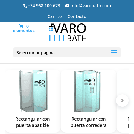
+34 968 100 673
info@varobath.com
Carrito
Contacto
0
elementos
Mamparas de ducha rectangulares
Seleccionar página
Rectangular con
Rectangular con
Re
puerta abatible
puerta corredera
pu