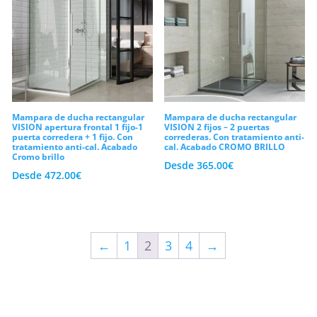
Mampara de ducha rectangular
Mampara de ducha rectangular
VISION apertura frontal 1 fijo-1
VISION 2 fijos – 2 puertas
puerta corredera + 1 fijo. Con
correderas. Con tratamiento anti-
tratamiento anti-cal. Acabado
cal. Acabado CROMO BRILLO
Cromo brillo
Desde
365.00
€
Desde
472.00
€
←
1
2
3
4
→