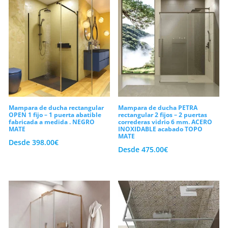
de tu hogar. Por lo tanto, lograrás un
últimos
cerramiento sumamente estanco,
confortable y de gran belleza visual.
Aprovechamiento del espacio
angular y variedad de aperturas a
medida
En primer lugar, los formatos
Mampara de ducha rectangular
Mampara de ducha PETRA
OPEN 1 fijo – 1 puerta abatible
rectangular 2 fijos – 2 puertas
rectangulares destacan por ofrecer una
fabricada a medida . NEGRO
correderas vidrio 6 mm. ACERO
MATE
INOXIDABLE acabado TOPO
superficie interior holgada que multiplica
MATE
Desde
398.00
€
Desde
475.00
€
el bienestar durante la higiene diaria. Por
un lado, esta geometría es la más
utilizada para sustituir las antiguas
bañeras por platos modernos sin perder
metros útiles. Además, las mamparas de
ducha rectangulares a medida se pueden