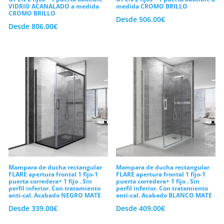
VIDRIO ACANALADO a medida
medida CROMO BRILLO
CROMO BRILLO
Desde
506.00
€
Desde
806.00
€
Mampara de ducha rectangular
Mampara de ducha rectangular
FLARE apertura frontal 1 fijo-1
FLARE apertura frontal 1 fijo-1
puerta corredera+ 1 fijo . Sin
puerta corredera+ 1 fijo . Sin
perfil inferior. Con tratamiento
perfil inferior. Con tratamiento
anti-cal. Acabado NEGRO MATE
anti-cal. Acabado BLANCO MATE
Desde
339.00
€
Desde
409.00
€