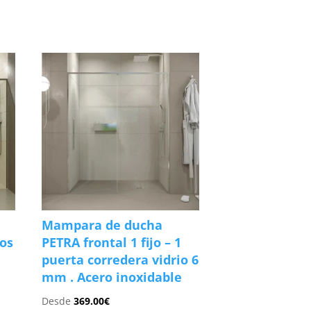
Mampara de ducha
jos
PETRA frontal 1 fijo – 1
puerta corredera vidrio 6
mm . Acero inoxidable
Desde
369.00
€