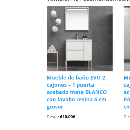
Mueble de baño EVO 2
Mu
cajones – 1 puerta
ca
acabado mate BLANCO
ac
con lavabo resina 6 cm
PA
grosor
cm
Desde
610.00
€
De