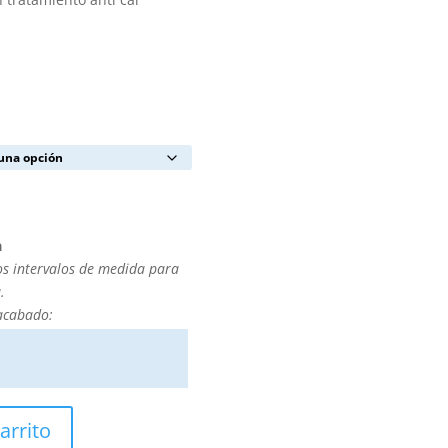
a
os intervalos de medida para
.
 acabado:
arrito