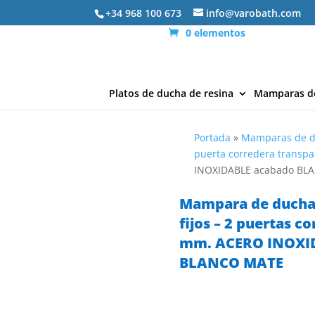
+34 968 100 673
info@varobath.com
0 elementos
Platos de ducha de resina
Mamparas d
Portada
»
Mamparas de 
puerta corredera transpa
INOXIDABLE acabado BL
Mampara de ducha 
fijos – 2 puertas c
mm. ACERO INOXI
BLANCO MATE