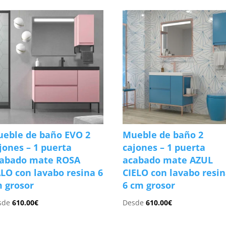
eble de baño EVO 2
Mueble de baño 2
jones – 1 puerta
cajones – 1 puerta
abado mate ROSA
acabado mate AZUL
LO con lavabo resina 6
CIELO con lavabo resi
 grosor
6 cm grosor
sde
610.00
€
Desde
610.00
€