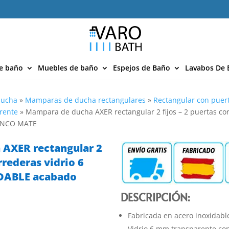
e baño
Muebles de baño
Espejos de Baño
Lavabos De 
ducha
»
Mamparas de ducha rectangulares
»
Rectangular con puer
rente
»
Mampara de ducha AXER rectangular 2 fijos – 2 puertas co
ANCO MATE
AXER rectangular 2
orrederas vidrio 6
DABLE acabado
DESCRIPCIÓN:
Fabricada en acero inoxidabl
Vidrio 6 mm transparente con