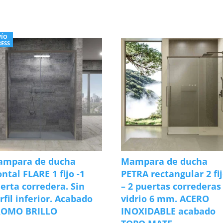
s
VÍO
RESS
ampara de ducha
Mampara de ducha
ontal FLARE 1 fijo -1
PETRA rectangular 2 fi
erta corredera. Sin
– 2 puertas correderas
rfil inferior. Acabado
vidrio 6 mm. ACERO
ROMO BRILLO
INOXIDABLE acabado