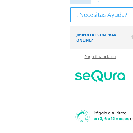
ducha
AXER
¿Necesitas Ayuda?
rectangular
2
fijos
¿MIEDO AL COMPRAR
-
ONLINE?
2
puertas
Pago financiado
correderas
vidrio
6
mm.
ACERO
INOXIDABLE
acabado
BLANCO
MATE
cantidad