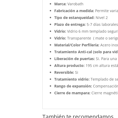
Marca:
Varobath
Fabricación a medida:
Permite vari
Tipo de estanqueidad:
Nivel 2
Plazo de entrega:
5-7 días laborale
Vidrio:
Vidrio 6 mm templado segur
Vidrio:
Transparente ( mate o serigra
Material/Color Perfilería:
Acero ino
Tratamiento Anti-cal (solo para vid
Liberación de puertas:
Si. Para una
Altura producto:
195 cm altura est
Reversible:
Si
Tratamiento vidrio:
Templado de s
Rango de expansión:
Compensación
Cierre de mampara:
Cierre magnéti
También te recomendamos…