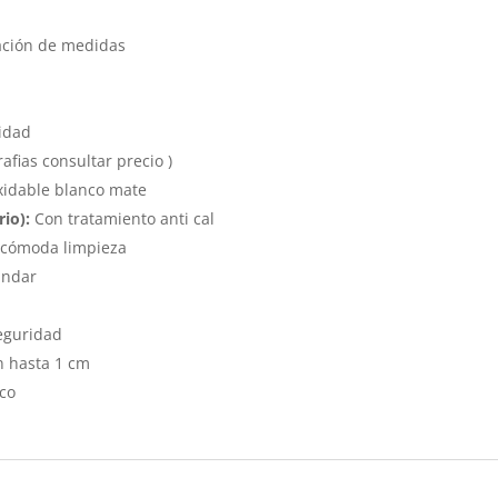
ación de medidas
s
idad
fias consultar precio )
xidable blanco mate
rio):
Con tratamiento anti cal
 cómoda limpieza
ándar
eguridad
 hasta 1 cm
co