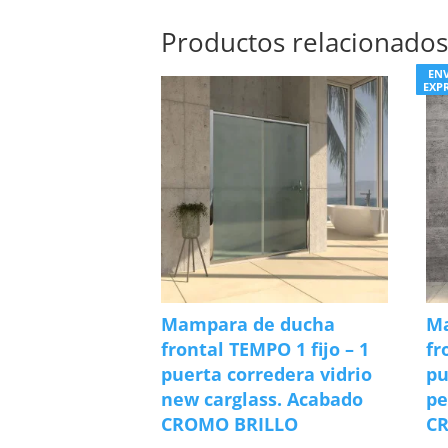
Productos relacionado
EN
EXP
Mampara de ducha
M
frontal TEMPO 1 fijo – 1
fr
puerta corredera vidrio
pu
new carglass. Acabado
pe
CROMO BRILLO
C