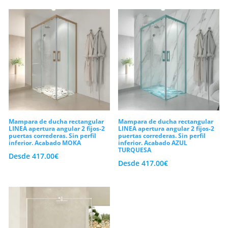
resbalará deprisa sin dejar esas molestas
marcas blancas que restan brillo al
conjunto. En conclusión, te invitamos a
explorar nuestra gama de
mamparas de
ducha rectangulares
. Configura tu
diseño a medida hoy mismo y estrena
baño al mejor precio.
Mampara de ducha rectangular
Mampara de ducha rectangular
LINEA apertura angular 2 fijos-2
LINEA apertura angular 2 fijos-2
puertas correderas. Sin perfil
puertas correderas. Sin perfil
inferior. Acabado MOKA
inferior. Acabado AZUL
TURQUESA
Desde
417.00
€
Desde
417.00
€