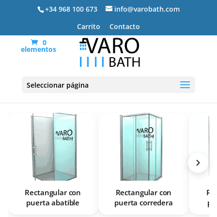
+34 968 100 673
info@varobath.com
Carrito
Contacto
0
elementos
Mamparas de ducha rectangulares
Seleccionar página
Rectangular con
Rectangular con
Re
puerta abatible
puerta corredera
pu