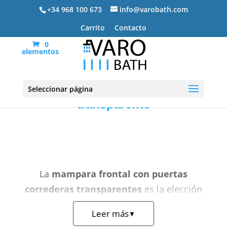
+34 968 100 673
info@varobath.com
Carrito
Contacto
0
elementos
Frontal puerta corredera
Seleccionar página
transparente
La
mampara frontal con puertas
correderas transparentes
es la elección
preferida para quienes buscan la máxima
Leer más
▼
luminosidad en un plato entre tres