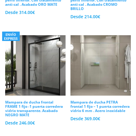
perfil inferior. Con tratamiento
perfil inferior. Con tratamiento
anti-cal . Acabado ORO MATE
anti-cal . Acabado CROMO
BRILLO
Desde
314.00
€
Desde
214.00
€
ENVÍO
EXPRESS
Mampara de ducha frontal
Mampara de ducha PETRA
FRAME 1 fijo -1 puerta corredera
frontal 1 fijo – 1 puerta corredera
vidrio transparente. Acabado
vidrio 6 mm . Acero inoxidable
NEGRO MATE
Desde
369.00
€
Desde
246.00
€