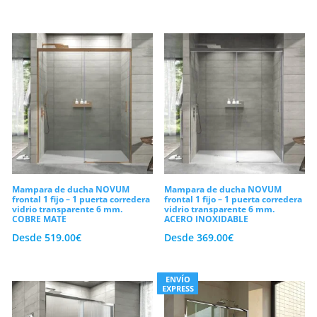
Mampara de ducha NOVUM
Mampara de ducha NOVUM
frontal 1 fijo – 1 puerta corredera
frontal 1 fijo – 1 puerta corredera
vidrio transparente 6 mm.
vidrio transparente 6 mm.
COBRE MATE
ACERO INOXIDABLE
Desde
519.00
€
Desde
369.00
€
ENVÍO
EXPRESS