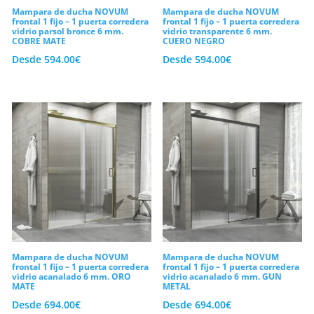
Mampara de ducha NOVUM
Mampara de ducha NOVUM
frontal 1 fijo – 1 puerta corredera
frontal 1 fijo – 1 puerta corredera
vidrio parsol bronce 6 mm.
vidrio transparente 6 mm.
COBRE MATE
CUERO NEGRO
Desde
594.00
€
Desde
594.00
€
Mampara de ducha NOVUM
Mampara de ducha NOVUM
frontal 1 fijo – 1 puerta corredera
frontal 1 fijo – 1 puerta corredera
vidrio acanalado 6 mm. ORO
vidrio acanalado 6 mm. GUN
MATE
METAL
Desde
694.00
€
Desde
694.00
€