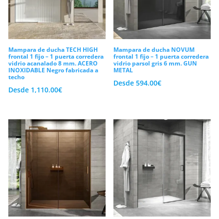
tratamiento anti-cal profesional de serie
aplicado directamente sobre la superficie
del cristal. En consecuencia, las gotas
Mampara de ducha TECH HIGH
Mampara de ducha NOVUM
resbalarán deprisa y evitarás las marcas
frontal 1 fijo – 1 puerta corredera
frontal 1 fijo – 1 puerta corredera
vidrio acanalado 8 mm. ACERO
vidrio parsol gris 6 mm. GUN
blancas rebeldes. En conclusión, te
INOXIDABLE Negro fabricada a
METAL
techo
invitamos a descubrir nuestra
mampara
Desde
594.00
€
Desde
1,110.00
€
frontal con puertas correderas
transparentes
. Pide tu diseño a medida
hoy mismo y estrena baño al mejor
precio.