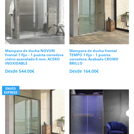
Mampara de ducha NOVUM
Mampara de ducha frontal
frontal 1 fijo – 1 puerta corredera
TEMPO 1 fijo – 1 puerta
vidrio acanalado 6 mm. ACERO
corredera. Acabado CROMO
INOXIDABLE
BRILLO
Desde
544.00
€
Desde
164.00
€
ENVÍO
EXPRESS