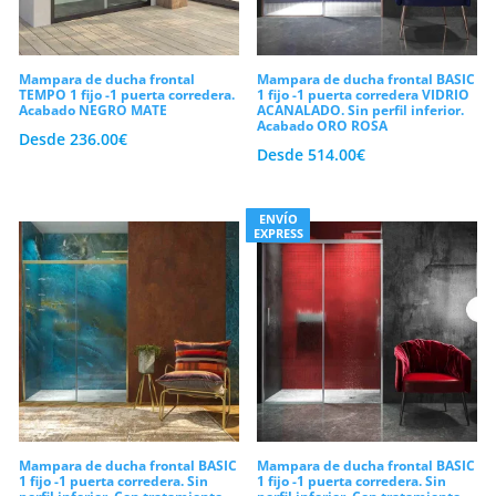
Mampara de ducha frontal
Mampara de ducha frontal BASIC
TEMPO 1 fijo -1 puerta corredera.
1 fijo -1 puerta corredera VIDRIO
Acabado NEGRO MATE
ACANALADO. Sin perfil inferior.
Acabado ORO ROSA
Desde
236.00
€
Desde
514.00
€
ENVÍO
EXPRESS
Mampara de ducha frontal BASIC
Mampara de ducha frontal BASIC
1 fijo -1 puerta corredera. Sin
1 fijo -1 puerta corredera. Sin