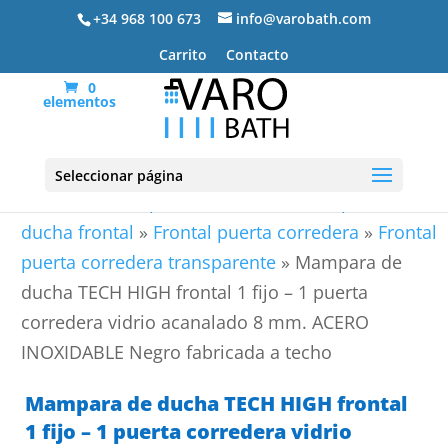
+34 968 100 673
info@varobath.com
Carrito
Contacto
0
elementos
Seleccionar página
Portada
»
Mamparas de ducha
»
Mamparas de
ducha frontal
»
Frontal puerta corredera
»
Frontal
puerta corredera transparente
»
Mampara de
ducha TECH HIGH frontal 1 fijo – 1 puerta
corredera vidrio acanalado 8 mm. ACERO
INOXIDABLE Negro fabricada a techo
Mampara de ducha TECH HIGH frontal
1 fijo – 1 puerta corredera vidrio