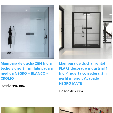
Mampara de ducha ZEN fijo a
Mampara de ducha frontal
techo vidrio 8 mm fabricada a
FLARE decorado industrial 1
medida NEGRO – BLANCO –
fijo -1 puerta corredera. Sin
CROMO
perfil inferior. Acabado
NEGRO MATE
Desde
396.00
€
Desde
402.00
€