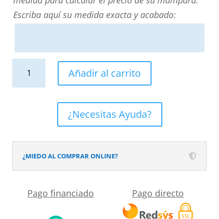
medida para calcular el precio de su mampara.
Escriba aquí su medida exacta y acabado:
Mampara
Añadir al carrito
de
ducha
TECH
¿Necesitas Ayuda?
HIGH
frontal
1
¿MIEDO AL COMPRAR ONLINE?
fijo
-
Pago financiado
Pago directo
1
puerta