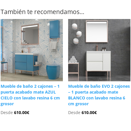
También te recomendamos…
Mueble de baño 2 cajones – 1
Mueble de baño EVO 2 cajones
puerta acabado mate AZUL
– 1 puerta acabado mate
CIELO con lavabo resina 6 cm
BLANCO con lavabo resina 6
grosor
cm grosor
Desde
610.00
€
Desde
610.00
€