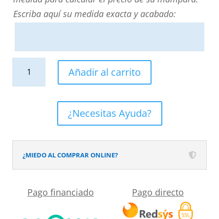
Escriba aquí su medida exacta y acabado:
Mampara
Añadir al carrito
de
ducha
NOVUM
¿Necesitas Ayuda?
frontal
1
fijo
¿MIEDO AL COMPRAR ONLINE?
-
1
Pago financiado
Pago directo
puerta
corredera