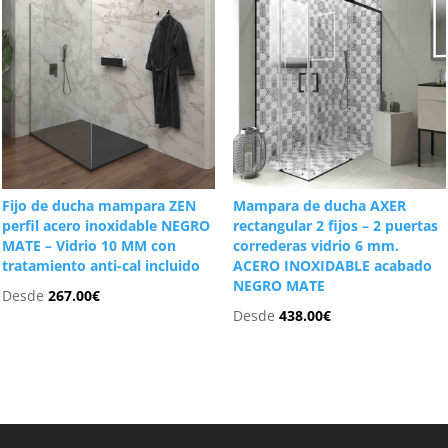
Fijo de ducha mampara ZEN
Mampara de ducha AXER
perfil acero inoxidable NEGRO
rectangular 2 fijos – 2 puertas
MATE – Vidrio 10 MM con
correderas vidrio 6 mm.
tratamiento anti-cal incluido
ACERO INOXIDABLE acabado
NEGRO MATE
Desde
267.00
€
Desde
438.00
€