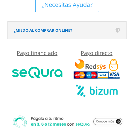
frontal
¿Necesitas Ayuda?
JUNIOR
1
fijo
¿MIEDO AL COMPRAR ONLINE?
-1
puerta
Pago financiado
Pago directo
corredera
vidrio
8
mm
.
Acabado
CROMO
BRILLO
cantidad