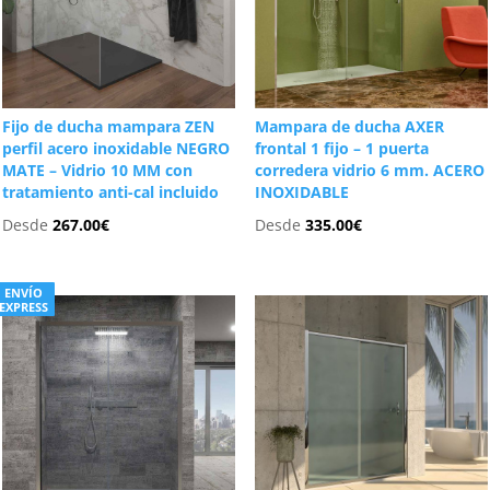
Fijo de ducha mampara ZEN
Mampara de ducha AXER
perfil acero inoxidable NEGRO
frontal 1 fijo – 1 puerta
MATE – Vidrio 10 MM con
corredera vidrio 6 mm. ACERO
tratamiento anti-cal incluido
INOXIDABLE
Desde
267.00
€
Desde
335.00
€
ENVÍO
EXPRESS