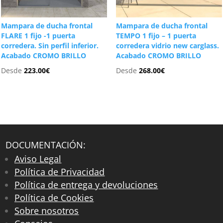
Mampara de ducha frontal
Mampara de ducha frontal
FLARE 1 fijo -1 puerta
TEMPO 1 fijo – 1 puerta
corredera. Sin perfil inferior.
corredera vidrio new carglass.
Acabado CROMO BRILLO
Acabado CROMO BRILLO
Desde
223.00
€
Desde
268.00
€
DOCUMENTACIÓN:
Aviso Legal
Política de Privacidad
Política de entrega y devoluciones
Política de Cookies
Sobre nosotros