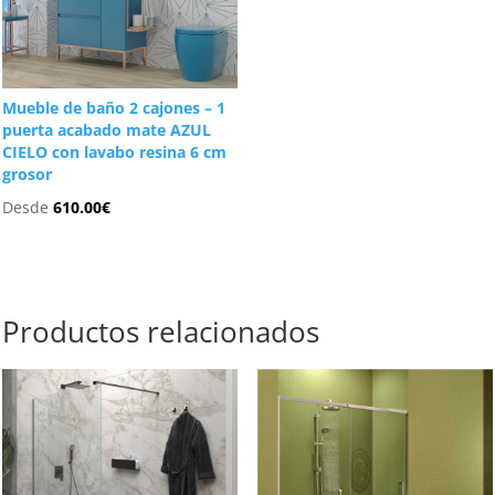
Mueble de baño 2 cajones – 1
puerta acabado mate AZUL
CIELO con lavabo resina 6 cm
grosor
Desde
610.00
€
Productos relacionados