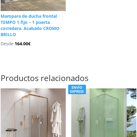
Mampara de ducha frontal
TEMPO 1 fijo – 1 puerta
corredera. Acabado CROMO
BRILLO
Desde
164.00
€
Productos relacionados
ENVÍO
EXPRESS