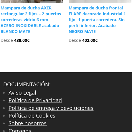
Mampara de ducha AXER
Mampara de ducha frontal
rectangular 2 fijos – 2 puertas
FLARE decorado industrial 1
correderas vidrio 6 mm.
fijo -1 puerta corredera. Sin
ACERO INOXIDABLE acabado
perfil inferior. Acabado
BLANCO MATE
NEGRO MATE
Desde
438.00
€
Desde
402.00
€
DOCUMENTACIÓN:
Aviso Legal
Política de Privacidad
Política de entrega y devoluciones
Política de Cookies
Sobre nosotros
Consejos