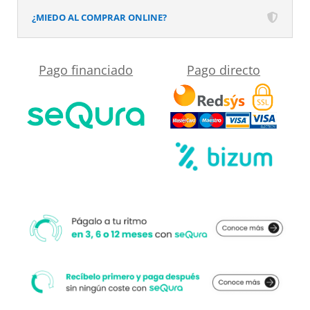
fijo
¿MIEDO AL COMPRAR ONLINE?
-1
puerta
Pago financiado
Pago directo
corredera
serigrafiada.
Sin
perfil
inferior.
Acabado
CROMO
BRILLO
cantidad