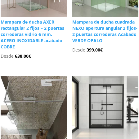
Mampara de ducha AXER
Mampara de ducha cuadrada
rectangular 2 fijos – 2 puertas
NEXO apertura angular 2 fijos-
correderas vidrio 6 mm.
2 puertas correderas Acabado
ACERO INOXIDABLE acabado
VERDE OPALO
COBRE
Desde
399.00
€
Desde
638.00
€