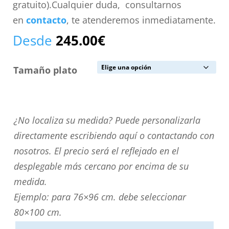
gratuito).Cualquier duda, consultarnos
en
contacto
, te atenderemos inmediatamente.
Desde
245.00
€
Tamaño plato
¿No
¿No localiza su medida? Puede personalizarla
localiza
directamente escribiendo aquí o contactando con
su
nosotros. El precio será el reflejado en el
medida?
desplegable más cercano por encima de su
Puede
medida.
personalizarla
Ejemplo: para 76×96 cm. debe seleccionar
directamente
80×100 cm.
escribiendo