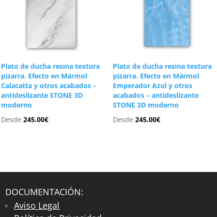
Plato de ducha resina textura
Plato de ducha resina textura
pizarra. Efecto en Mármol
pizarra. Efecto en Mármol
Calacatta y otros acabados –
Emperador Azul y otros
antideslizante STONE 3D
acabados – antideslizante
moderno
STONE 3D moderno
Desde
245.00
€
Desde
245.00
€
DOCUMENTACIÓN:
Aviso Legal