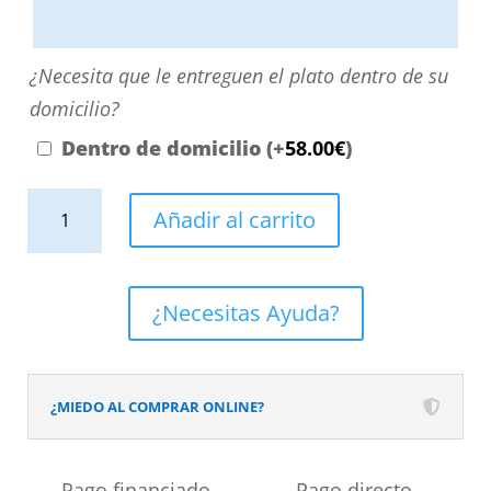
aquí
o
¿Necesita
¿Necesita que le entreguen el plato dentro de su
contactando
que
domicilio?
con
le
Dentro de domicilio
(+
58.00
€
)
nosotros.
entreguen
El
Plato
el
Añadir al carrito
precio
de
plato
será
ducha
dentro
el
resina
de
¿Necesitas Ayuda?
reflejado
textura
su
en
pizarra
domicilio?
el
Efecto
¿MIEDO AL COMPRAR ONLINE?
desplegable
Cemento
más
Raw
Pago financiado
Pago directo
cercano