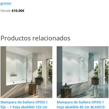
grosor
Desde
610.00
€
Productos relacionados
Mampara de bañera OPEN 1
Mampara de bañera OPEN 1
fijo – 1 hoja abatible 125 cm
hoja abatible 85 cm BLANCO