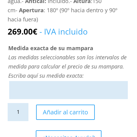
agua.-
Antical:
Incluido.-
Altura
:150
cm-
Apertura
: 180º (90º hacia dentro y 90º
hacia fuera)
269.00
€
- IVA incluido
Medida exacta de su mampara
Las medidas seleccionables son los intervalos de
medida para calcular el precio de su mampara.
Escriba aquí su medida exacta:
Mampara
Añadir al carrito
de
bañera
OPEN