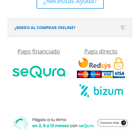
¿Necesitas Ayuda?
1
fijo
-
¿MIEDO AL COMPRAR ONLINE?
1
hoja
Pago financiado
Pago directo
abatible
125
cm
NEGRO
MATE
cantidad