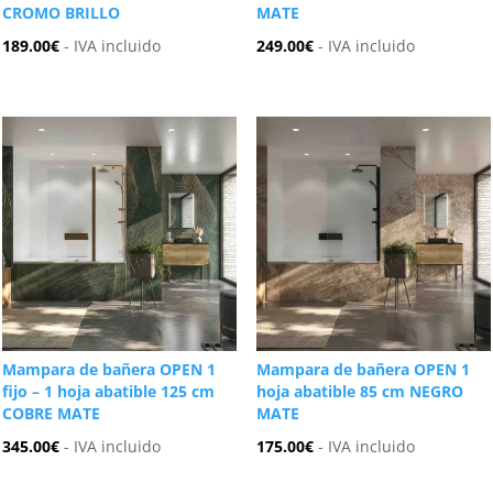
CROMO BRILLO
MATE
189.00
€
- IVA incluido
249.00
€
- IVA incluido
Mampara de bañera OPEN 1
Mampara de bañera OPEN 1
fijo – 1 hoja abatible 125 cm
hoja abatible 85 cm NEGRO
COBRE MATE
MATE
345.00
€
- IVA incluido
175.00
€
- IVA incluido