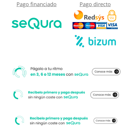
Pago financiado
Pago directo
puertas
correderas
NEGRO
MATE
cantidad