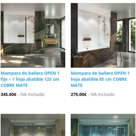
Mampara de bañera OPEN 1
Mampara de bañera OPEN 1
fijo – 1 hoja abatible 125 cm
hoja abatible 85 cm COBRE
COBRE MATE
MATE
345.00
€
- IVA incluido
275.00
€
- IVA incluido