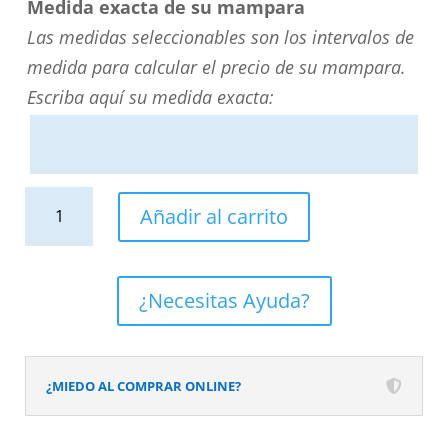
Medida exacta de su mampara
Las medidas seleccionables son los intervalos de
medida para calcular el precio de su mampara.
Escriba aquí su medida exacta:
Mampara
Añadir al carrito
de
bañera
FLARE
¿Necesitas Ayuda?
frontal
2
fijos
¿MIEDO AL COMPRAR ONLINE?
-
2