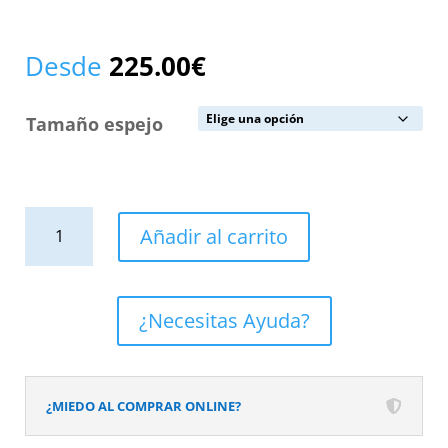
Desde
225.00
€
Tamaño espejo
Espejo
Añadir al carrito
redondo
LOUNGE
luz
¿Necesitas Ayuda?
led
frontal
con
¿MIEDO AL COMPRAR ONLINE?
sensor