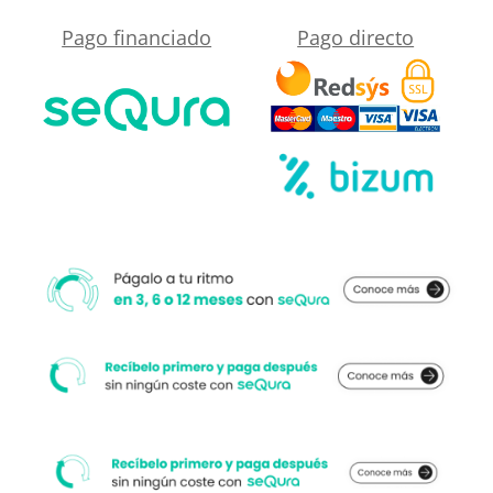
táctil
Pago financiado
Pago directo
y
antivaho
-
Aluminio
BLANCO
MATE
cantidad