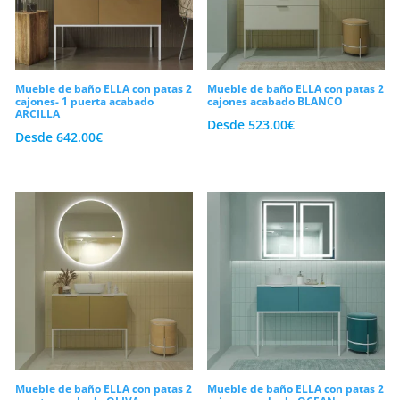
aire sofisticado y moderno a la estancia
de inmediato. De este modo, podrás
personalizar tu encimera de madera o
Mueble de baño ELLA con patas 2
Mueble de baño ELLA con patas 2
piedra combinándola con griferías de
cajones- 1 puerta acabado
cajones acabado BLANCO
ARCILLA
caño alto.
Desde
523.00
€
Desde
642.00
€
Materiales de alta durabilidad y
máxima higiene en el hogar
La resistencia técnica es una prioridad
absoluta en todos nuestros sanitarios. Por
esta razón, seleccionamos materias
primas de calidad premium para fabricar
cada modelo. Así pues, nuestras
superficies cerámicas y de resinas
minerales aguantan perfectamente los
Mueble de baño ELLA con patas 2
Mueble de baño ELLA con patas 2