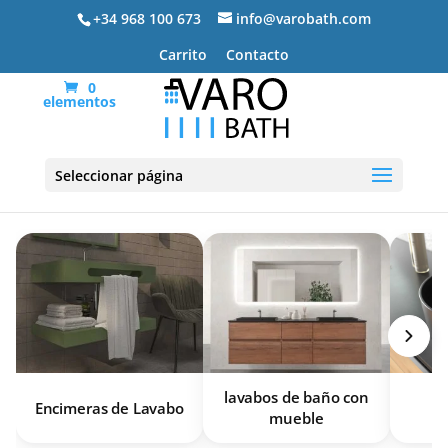
+34 968 100 673
info@varobath.com
Carrito
Contacto
0
elementos
Lavabos De Baño
Seleccionar página
lavabos de baño con
L
Encimeras de Lavabo
mueble