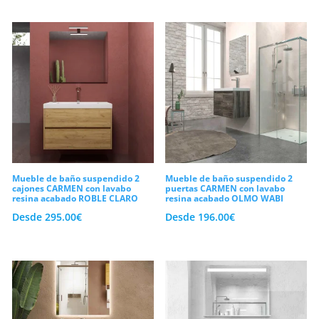
Mueble de baño suspendido 2
Mueble de baño suspendido 2
cajones CARMEN con lavabo
puertas CARMEN con lavabo
resina acabado ROBLE CLARO
resina acabado OLMO WABI
Desde
295.00
€
Desde
196.00
€