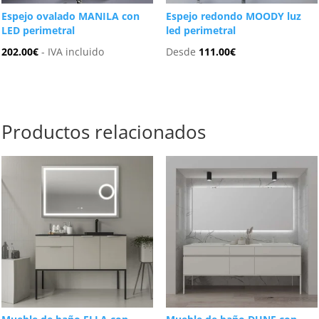
Espejo ovalado MANILA con
Espejo redondo MOODY luz
LED perimetral
led perimetral
202.00
€
- IVA incluido
Desde
111.00
€
Productos relacionados