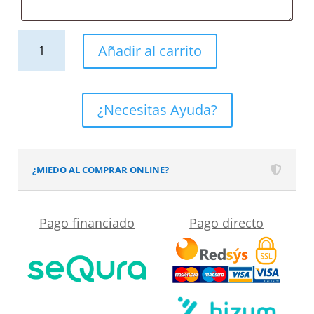
Mueble
Añadir al carrito
de
baño
CARMEN
¿Necesitas Ayuda?
suspendido
2
lavabos
¿MIEDO AL COMPRAR ONLINE?
-
4
Pago financiado
Pago directo
puertas
120
cm
acabado
ROBLE