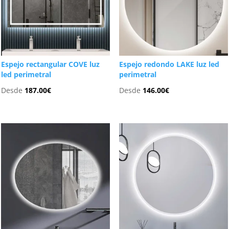
Espejo rectangular COVE luz
Espejo redondo LAKE luz led
led perimetral
perimetral
Desde
187.00
€
Desde
146.00
€