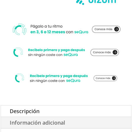
CLARO
cantidad
Descripción
Información adicional