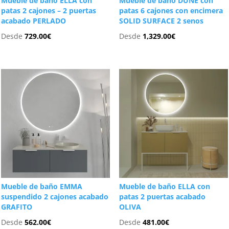
Mueble de baño ELLA con
Mueble de baño DUNE con
patas 2 cajones – 2 puertas
patas 6 cajones con encimera
acabado PERLADO
SOLID SURFACE 2 senos
Desde
729.00
€
Desde
1,329.00
€
Mueble de baño EMMA
Mueble de baño ELLA con
suspendido 2 cajones acabado
patas 2 puertas acabado
GRAFITO
OLIVA
Desde
562.00
€
Desde
481.00
€