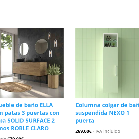
s
eble de baño ELLA
Columna colgar de ba
n patas 3 puertas con
suspendida NEXO 1
pa SOLID SURFACE 2
puerta
nos ROBLE CLARO
269.00
€
- IVA incluido
sde
679.00
€