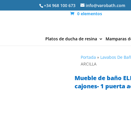
+34 968 100 673
info@varobath.com
0 elementos
Platos de ducha de resina
Mamparas d
Portada
»
Lavabos De Ba
ARCILLA
Mueble de baño EL
cajones- 1 puerta