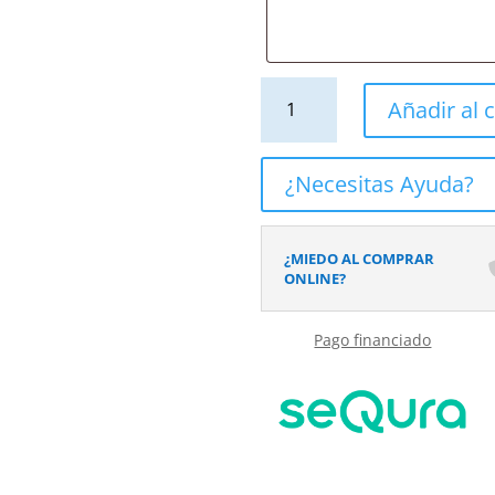
Mueble
Añadir al c
de
baño
ELLA
¿Necesitas Ayuda?
con
patas
2
¿MIEDO AL COMPRAR
cajones-
ONLINE?
1
puerta
Pago financiado
acabado
ARCILLA
cantidad