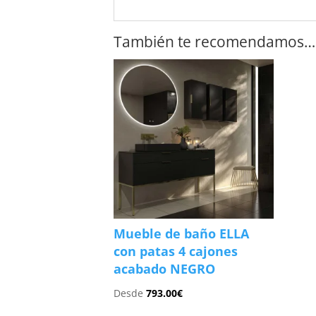
También te recomendamos…
Mueble de baño ELLA
con patas 4 cajones
acabado NEGRO
Desde
793.00
€