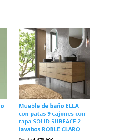
ño
Mueble de baño ELLA
con patas 9 cajones con
tapa SOLID SURFACE 2
lavabos ROBLE CLARO
Desde
1,179.00
€