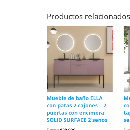
Productos relacionado
Mueble de baño ELLA
Mu
con patas 2 cajones – 2
co
puertas con encimera
ta
SOLID SURFACE 2 senos
se
Desde
829.00
€
De