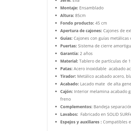
Serie:
Ella
Montaje:
Ensamblado
Altura:
85cm
Fondo producto:
45 cm
Apertura de cajones:
Cajones de ext
Guías:
Cajones con guías metálicas 
Puertas:
Sistema de cierre amortig
Garantía:
2 años
Material:
Tablero de partículas de 
Patas:
Acero inoxidable acabado acer
Tirador:
Metálico acabado acero, bla
Acabado:
Lacado mate de alta gener
Cajón:
Interior melamina acabado gra
freno
Complementos:
Bandeja separación
Lavabos:
Fabricado en SOLID SURFAC
Espejos y auxiliares :
Compatibles e