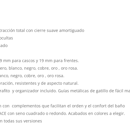
racción total con cierre suave amortiguado
ocultas
uado
19 mm para cascos y 19 mm para frentes.
o, blanco, negro, cobre, oro , oro rosa.
nco, negro, cobre, oro , oro rosa.
ación, resistentes y de aspecto natural.
fito y organizador incluido. Guías metálicas de gatillo de fácil m
 con complementos que facilitan el orden y el confort del baño
E con seno cuadrado o redondo. Acabados en colores a elegir.
n todas sus versiones