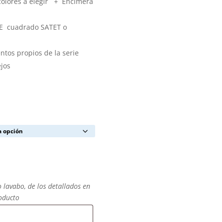
colores a elegir + Encimera
E cuadrado SATET o
tos propios de la serie
ejos
o lavabo, de los detallados en
roducto