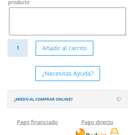
producto
Mueble
Añadir al carrito
de
baño
CARMEN
¿Necesitas Ayuda?
suspendido
2
lavabos
¿MIEDO AL COMPRAR ONLINE?
4
cajones
Pago financiado
Pago directo
120
cm