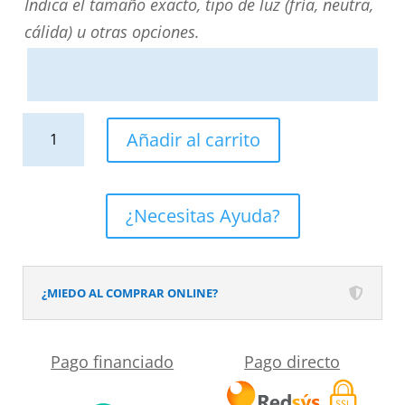
Indica el tamaño exacto, tipo de luz (fría, neutra,
cálida) u otras opciones.
Espejo
Añadir al carrito
a
medida
NERINA
¿Necesitas Ayuda?
con
luz
led
¿MIEDO AL COMPRAR ONLINE?
frontal
.
Pago financiado
Pago directo
Altavoces.
Anti