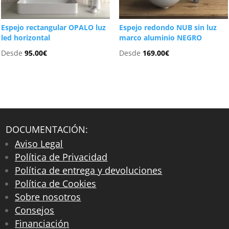
Espejo rectangular OPALO luz
Espejo redondo NUB sin luz
led horizontal
marco aluminio NEGRO
Desde
95.00
€
Desde
169.00
€
DOCUMENTACIÓN:
Aviso Legal
Política de Privacidad
Política de entrega y devoluciones
Política de Cookies
Sobre nosotros
Consejos
Financiación