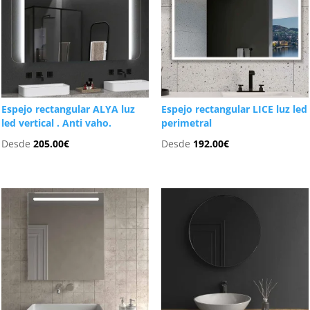
Espejo rectangular ALYA luz
Espejo rectangular LICE luz led
led vertical . Anti vaho.
perimetral
Desde
205.00
€
Desde
192.00
€