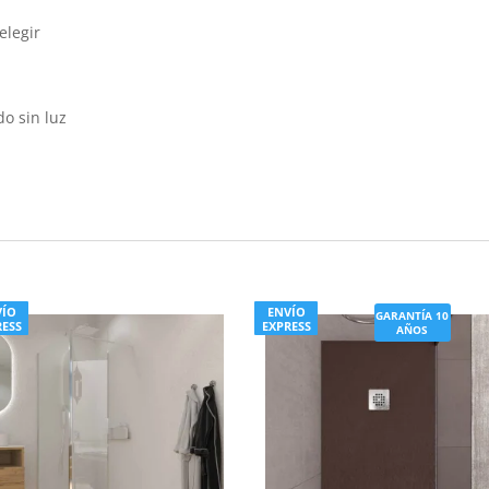
elegir
o sin luz
s
VÍO
ENVÍO
GARANTÍA 10
RESS
EXPRESS
AÑOS