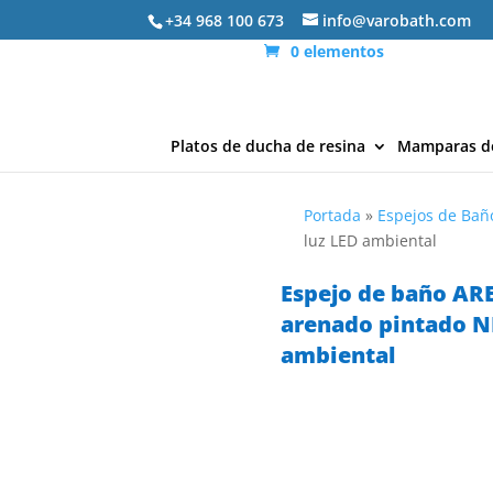
+34 968 100 673
info@varobath.com
0 elementos
Platos de ducha de resina
Mamparas d
Portada
»
Espejos de Bañ
luz LED ambiental
Espejo de baño AR
arenado pintado N
ambiental
ENVÍO
EXPRESS