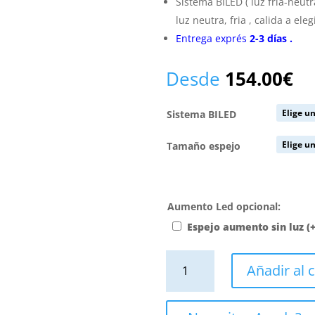
Sistema BILED ( luz fría-neut
luz neutra, fria , calida a eleg
Entrega exprés
2-3
días
.
Desde
154.00
€
Sistema BILED
Tamaño espejo
Aumento Led opcional:
Espejo aumento sin luz
(
Espejo
Añadir al c
de
baño
ARES