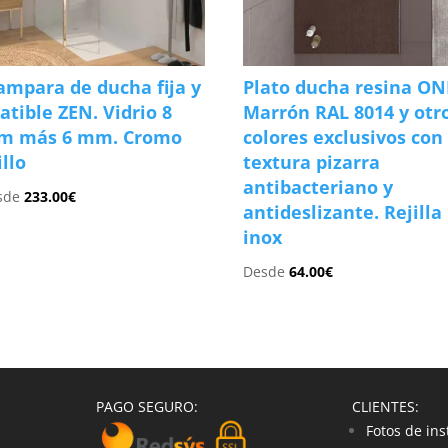
mpara de ducha fija y
Plato ducha resina ON
atible ZEN. Vidrio 8
Marrón RAL 8014 y otr
m más 6 mm. Cromo
colores exclusivos con
illo
textura pizarra
antibacteriano y
sde
233.00
€
antideslizante. Rejilla
inox
Desde
64.00
€
PAGO SEGURO:
CLIENTES:
Fotos de ins