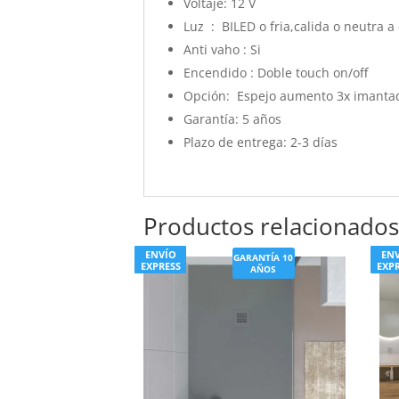
Voltaje:
12 V
Luz : BILED o fria,calida o neutra a 
Anti vaho : Si
Encendido : Doble touch on/off
Opción: Espejo aumento 3x imantad
Garantía:
5 años
Plazo de entrega:
2-3 días
Productos relacionado
ENVÍO
EN
GARANTÍA 10
EXPRESS
EXP
AÑOS