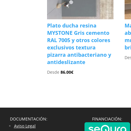
Plato ducha resina
Ma
MYSTONE Gris cemento
ab
RAL 7005 y otros colores
m
exclusivos textura
br
pizarra antibacteriano y
De
antideslizante
Desde
86.00
€
DOCUMENTACIÓN:
FINANCIACIÓN:
Aviso Legal