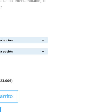
ra-calida intercambiable) o
ir
+
23.00
€
)
arrito