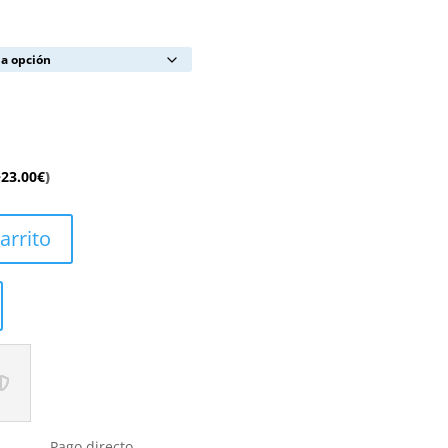
+
23.00
€
)
arrito
Pago directo