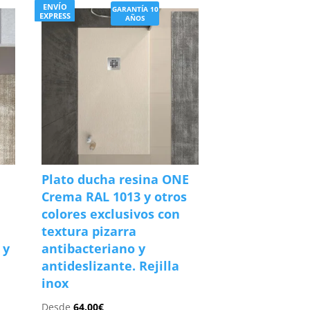
ENVÍO
GARANTÍA 10
EXPRESS
AÑOS
Plato ducha resina ONE
Crema RAL 1013 y otros
colores exclusivos con
textura pizarra
 y
antibacteriano y
antideslizante. Rejilla
inox
Desde
64.00
€