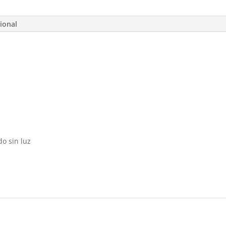
ional
o sin luz
s