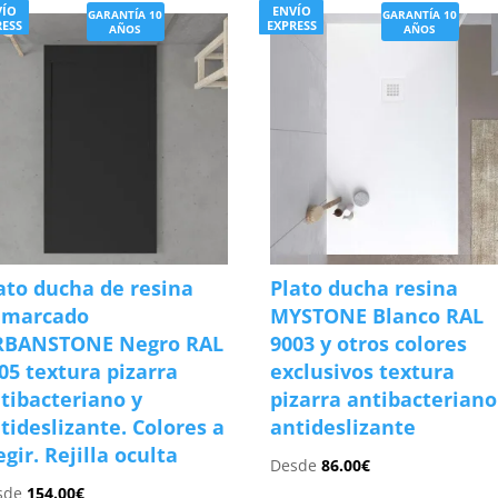
VÍO
ENVÍO
GARANTÍA 10
GARANTÍA 10
RESS
EXPRESS
AÑOS
AÑOS
ato ducha de resina
Plato ducha resina
nmarcado
MYSTONE Blanco RAL
RBANSTONE Negro RAL
9003 y otros colores
05 textura pizarra
exclusivos textura
tibacteriano y
pizarra antibacteriano
tideslizante. Colores a
antideslizante
egir. Rejilla oculta
Desde
86.00
€
sde
154.00
€