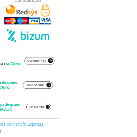
jos con envío Express
,
z