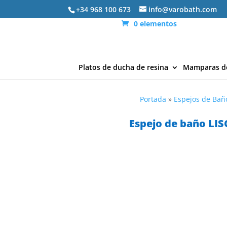
+34 968 100 673
info@varobath.com
0 elementos
Platos de ducha de resina
Mamparas d
Portada
»
Espejos de Bañ
Espejo de baño LISO
ENVÍO
EXPRESS