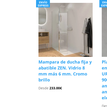
ENVÍO
EN
EXPRESS
EXP
Mampara de ducha fija y
Pl
abatible ZEN. Vidrio 8
e
mm más 6 mm. Cromo
U
brillo
90
an
Desde
233.00
€
an
el
De