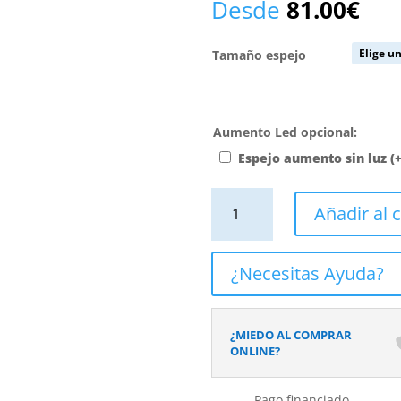
Desde
81.00
€
Tamaño espejo
Aumento Led opcional:
Espejo aumento sin luz
(
Espejo
Añadir al c
de
baño
LISO
¿Necesitas Ayuda?
sin
luz
canto
¿MIEDO AL COMPRAR
recto
ONLINE?
cantidad
Pago financiado