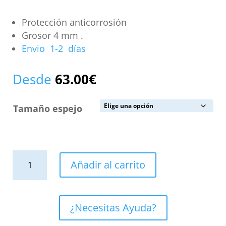
Protección anticorrosión
Grosor 4 mm .
Envio 1-2 días
Desde
63.00
€
Tamaño espejo
Espejo
Añadir al carrito
RIZO
sin
luz
¿Necesitas Ayuda?
cantidad