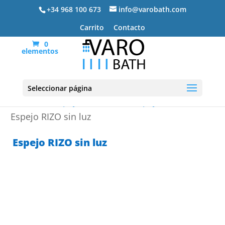
+34 968 100 673
info@varobath.com
Carrito
Contacto
0
elementos
Seleccionar página
Portada
»
Espejos de Baño
»
Espejos sin luz
»
Espejo RIZO sin luz
Espejo RIZO sin luz