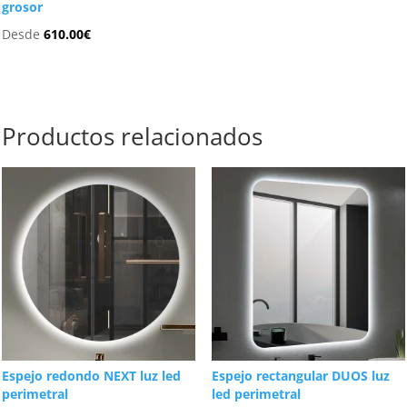
grosor
Desde
610.00
€
Productos relacionados
Espejo redondo NEXT luz led
Espejo rectangular DUOS luz
perimetral
led perimetral