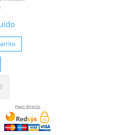
.
luido
arrito
Pago directo