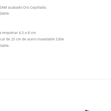
EAM acabado Oro Cepillado.
dable.
a empotrar 6,5 a 8 cm.
ical de 25 cm de acero inoxidable S304.
table.
s