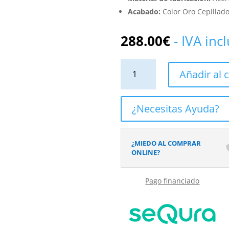
Acabado:
Color Oro Cepillado
288.00
€
- IVA inc
Conjunto
Añadir al c
de
Ducha
Empotrado
¿Necesitas Ayuda?
DREAM
Oro
Cepillado
¿MIEDO AL COMPRAR
cantidad
ONLINE?
Pago financiado