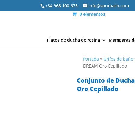
+34 968 100 673
info@varobath.com
0 elementos
Platos de ducha de resina
Mamparas d
Portada
»
Grifos de baño
DREAM Oro Cepillado
Conjunto de Duch
Oro Cepillado