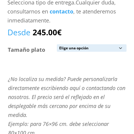
Selecciona tipo de entrega.Cualquier duda,
consultarnos en
contacto
, te atenderemos
inmediatamente.
Desde
245.00
€
Tamaño plato
¿No
¿No localiza su medida? Puede personalizarla
localiza
directamente escribiendo aquí o contactando con
su
nosotros. El precio será el reflejado en el
medida?
desplegable más cercano por encima de su
Puede
medida.
personalizarla
Ejemplo: para 76×96 cm. debe seleccionar
directamente
80×100 cm.