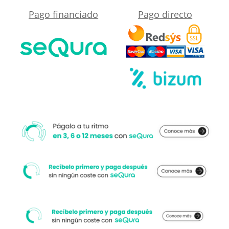
Mármol
Pago financiado
Pago directo
cercano
Omaza
a
-
su
antideslizante
medida.
STONE
3D
moderno
cantidad