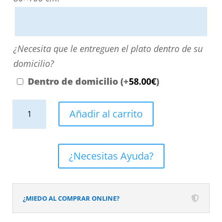
escribiendo
aquí
o
¿Necesita
¿Necesita que le entreguen el plato dentro de su
contactando
que
domicilio?
con
le
Dentro de domicilio
(+
58.00
€
)
nosotros.
entreguen
El
Plato
el
Añadir al carrito
precio
de
plato
será
ducha
dentro
el
resina
de
¿Necesitas Ayuda?
reflejado
textura
su
en
pizarra.
domicilio?
el
Efecto
¿MIEDO AL COMPRAR ONLINE?
desplegable
en
más