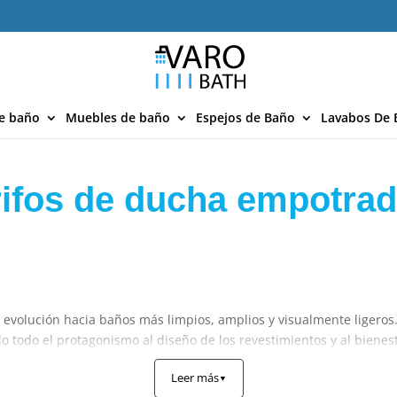
e baño
Muebles de baño
Espejos de Baño
Lavabos De 
ifos de ducha empotra
 evolución hacia baños más limpios, amplios y visualmente ligeros.
o todo el protagonismo al diseño de los revestimientos y al biene
 pared que garantizan un rendimiento técnico impecable y una est
Leer más
▼
Espacios más despejados y confort a tu medid