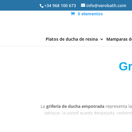
+34 968 100 673
info@varobath.com
0 elementos
Platos de ducha de resina
Mamparas d
Gr
La
grifería de ducha empotrada
representa la
tabique, la pared queda despejada, cediend
soluciones de