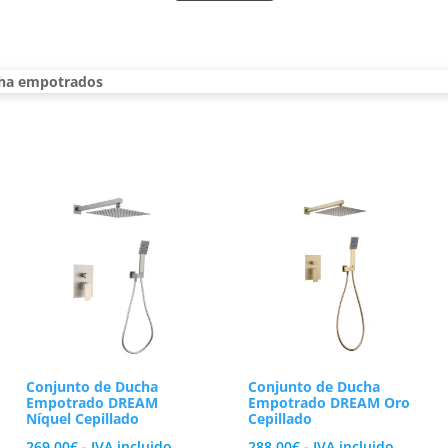
 ducha empotrados
es la ganancia de espacio real dentro del plato
cional, disfrutas de una mayor libertad de movimiento durante el a
cha empotrados
inarse de forma flexible con diferentes elementos. Puedes config
agua con soporte para el teléfono de mano auxiliar. El inversor de f
distintas salidas con un gesto suave y preciso.
ería interna de latón y máxima seguridad em
s es el principal freno al elegir este tipo de grifería de pared. 
 densidad, un metal extremadamente resistente que soporta la pre
etienen el paso del agua de manera estanca, eliminando los goteos
os elementos sometidos a desgaste puedan revisarse cómodamente 
 de tu reforma. Disponemos de acabados muy demandados como el cro
mate de alta resistencia a la cal.
mpotrados
de VAROBATH, pásate al diseño minimalista y transforma
Conjunto de Ducha
Conjunto de Ducha
Empotrado DREAM
Empotrado DREAM Oro
Níquel Cepillado
Cepillado
269.00
€
- IVA incluido
288.00
€
- IVA incluido