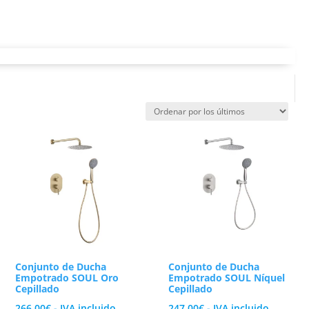
 de ducha. Al eliminar el volumen de un cuerpo
seo diario en el hogar.
urar tu espacio con un gran rociador superior
lujo integrado te permite alternar entre las
potrada
Por ello, en VAROBATH utilizamos cuerpos de
sión continua y evita la corrosión. Nuestros
 en tu cuarto de baño.
desde el exterior, retirando el embellecedor
mo brillante tradicional y el elegante negro
 por completo tu experiencia bajo el agua.
Conjunto de Ducha
Conjunto de Ducha
Empotrado SOUL Oro
Empotrado SOUL Níquel
Cepillado
Cepillado
266.00
€
- IVA incluido
247.00
€
- IVA incluido