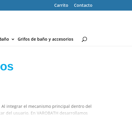
Carrito
Contacto
Baño
Grifos de baño y accesorios
dos
 Al integrar el mecanismo principal dentro del
star del usuario. En VAROBATH desarrollamos
ética premium.
a