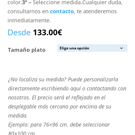
color.
3º –
Seleccione medida.Cualquier duda,
consultarnos en
contacto
, te atenderemos
inmediatamente.
Desde
133.00
€
Tamaño plato
¿No
¿No localiza su medida? Puede personalizarla
localiza
directamente escribiendo aquí o contactando con
su
nosotros. El precio será el reflejado en el
medida?
desplegable más cercano por encima de su
Puede
medida.
personalizarla
Ejemplo: para 76×96 cm. debe seleccionar
directamente
80×100 cm.