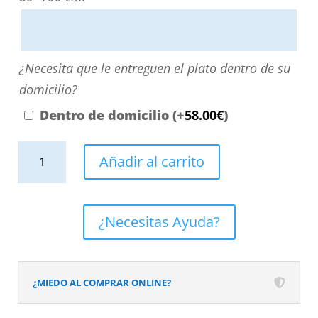
escribiendo
aquí
o
¿Necesita
¿Necesita que le entreguen el plato dentro de su
contactando
que
domicilio?
con
le
Dentro de domicilio
(+
58.00
€
)
nosotros.
entreguen
El
Plato
el
Añadir al carrito
precio
ducha
plato
será
resina
dentro
el
QUADRO
de
¿Necesitas Ayuda?
reflejado
Marrón
su
en
-
domicilio?
el
Colores
¿MIEDO AL COMPRAR ONLINE?
desplegable
a
más