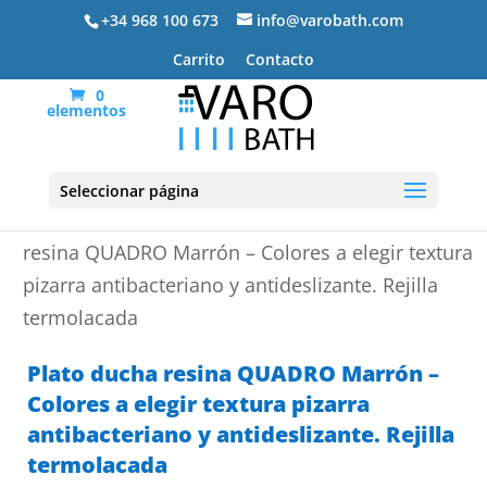
+34 968 100 673
info@varobath.com
Carrito
Contacto
0
elementos
Seleccionar página
Portada
»
Platos de ducha de resina
»
Plato ducha
resina QUADRO Marrón – Colores a elegir textura
pizarra antibacteriano y antideslizante. Rejilla
termolacada
Plato ducha resina QUADRO Marrón –
Colores a elegir textura pizarra
antibacteriano y antideslizante. Rejilla
termolacada