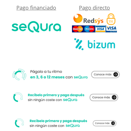
elegir
Pago financiado
Pago directo
cercano
textura
a
pizarra
su
antibacteriano
medida.
y
antideslizante.
Rejilla
termolacada
cantidad