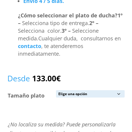
Envío 4 / 5 días.
¿Cómo seleccionar el plato de ducha?
1º
–
Selecciona tipo de entrega.
2º –
Selecciona color.
3º –
Seleccione
medida.Cualquier duda, consultarnos en
contacto
, te atenderemos
inmediatamente.
Desde
133.00
€
Tamaño plato
¿No
¿No localiza su medida? Puede personalizarla