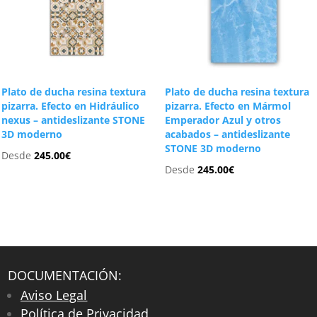
Plato de ducha resina textura
Plato de ducha resina textura
pizarra. Efecto en Hidráulico
pizarra. Efecto en Mármol
nexus – antideslizante STONE
Emperador Azul y otros
3D moderno
acabados – antideslizante
STONE 3D moderno
Desde
245.00
€
Desde
245.00
€
DOCUMENTACIÓN:
Aviso Legal
Política de Privacidad