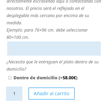
localiza
directamente escribiendo aquí o contactando con
su
nosotros. El precio será el reflejado en el
medida?
desplegable más cercano por encima de su
Puede
medida.
personalizarla
Ejemplo: para 76×96 cm. debe seleccionar
directamente
80×100 cm.
escribiendo
aquí
o
¿Necesita
¿Necesita que le entreguen el plato dentro de su
contactando
que
domicilio?
con
le
Dentro de domicilio
(+
58.00
€
)
nosotros.
entreguen
El
Plato
el
Añadir al carrito
precio
ducha
plato
será
resina
dentro