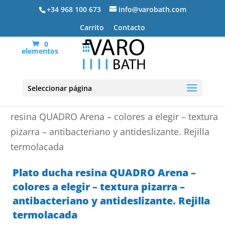
+34 968 100 673
info@varobath.com
Carrito
Contacto
0
elementos
Seleccionar página
Portada
»
Platos de ducha de resina
»
Plato ducha
resina QUADRO Arena – colores a elegir – textura
pizarra – antibacteriano y antideslizante. Rejilla
termolacada
Plato ducha resina QUADRO Arena –
colores a elegir – textura pizarra –
antibacteriano y antideslizante. Rejilla
termolacada