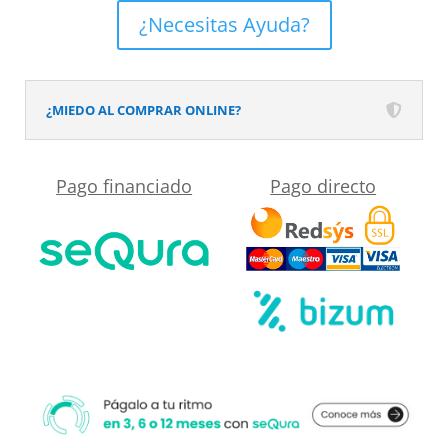
el
QUADRO
de
¿Necesitas Ayuda?
reflejado
Arena
su
en
-
domicilio?
el
colores
¿MIEDO AL COMPRAR ONLINE?
desplegable
a
más
elegir
Pago financiado
Pago directo
cercano
-
a
textura
su
pizarra
medida.
-
antibacteriano
y
antideslizante.
Rejilla
termolacada