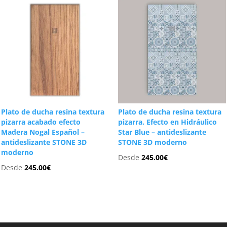
Plato de ducha resina textura
Plato de ducha resina textura
pizarra acabado efecto
pizarra. Efecto en Hidráulico
Madera Nogal Español –
Star Blue – antideslizante
antideslizante STONE 3D
STONE 3D moderno
moderno
Desde
245.00
€
Desde
245.00
€