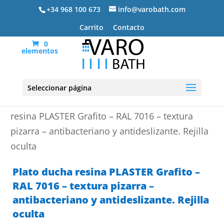
+34 968 100 673
info@varobath.com
Carrito
Contacto
0
elementos
Seleccionar página
Portada
»
Platos de ducha de resina
»
Plato ducha
resina PLASTER Grafito – RAL 7016 – textura
pizarra – antibacteriano y antideslizante. Rejilla
oculta
Plato ducha resina PLASTER Grafito –
RAL 7016 – textura pizarra –
antibacteriano y antideslizante. Rejilla
oculta