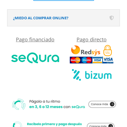
su
en
-
domicilio?
el
RAL
¿MIEDO AL COMPRAR ONLINE?
desplegable
7016
más
-
Pago financiado
Pago directo
cercano
textura
a
pizarra
su
-
medida.
antibacteriano
y
antideslizante.
Rejilla
oculta
cantidad