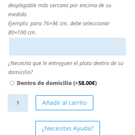
medida?
desplegable más cercano por encima de su
Puede
medida.
personalizarla
Ejemplo: para 76×96 cm. debe seleccionar
directamente
80×100 cm.
escribiendo
aquí
o
¿Necesita
¿Necesita que le entreguen el plato dentro de su
contactando
que
domicilio?
con
le
Dentro de domicilio
(+
58.00
€
)
nosotros.
entreguen
El
Plato
el
Añadir al carrito
precio
ducha
plato
será
resina
dentro
el
PLASTER
de
¿Necesitas Ayuda?
reflejado
Grafito